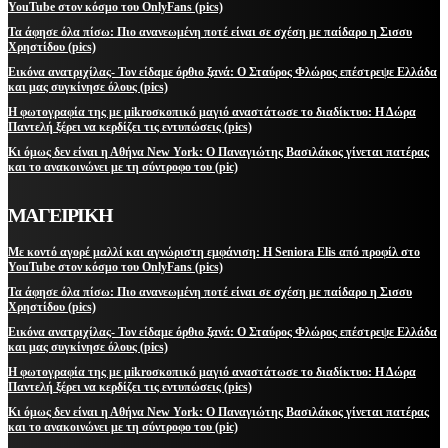
YouTube στον κόσμο του OnlyFans (pics)
Τα άφησε όλα πίσω: Πιο ανανεωμένη ποτέ είναι σε σχέση με παίδαρο η Σισσυ
Χρηστίδου (pics)
Εικόνα ανατριχίλας- Τον είδαμε όρθιο ξανά: Ο Σταύρος Φλώρος επέστρεψε Ελλάδα
και μας συγκίνησε όλους (pics)
Η φωτογραφία της με μikroσκοπικό μαγιό αναστάτωσε το διαδίκτυο: Η Δώρα
Παντελή ξέρει να κερδίζει τις εντυπώσεις (pics)
Κι όμως δεν είναι η Αθήνα New York: Ο Παναγιώτης Βασιλάκος γίνεται πατέρας
και το ανακοινώνει με τη σύντροφο του (pic)
ΜΑΓΕΙΡΙΚΗ
Με κοντό αγορέ μαλλί και αγνώριστη εμφάνιση: Η Seniora Elis από προφίλ στο
YouTube στον κόσμο του OnlyFans (pics)
Τα άφησε όλα πίσω: Πιο ανανεωμένη ποτέ είναι σε σχέση με παίδαρο η Σισσυ
Χρηστίδου (pics)
Εικόνα ανατριχίλας- Τον είδαμε όρθιο ξανά: Ο Σταύρος Φλώρος επέστρεψε Ελλάδα
και μας συγκίνησε όλους (pics)
Η φωτογραφία της με μikroσκοπικό μαγιό αναστάτωσε το διαδίκτυο: Η Δώρα
Παντελή ξέρει να κερδίζει τις εντυπώσεις (pics)
Κι όμως δεν είναι η Αθήνα New York: Ο Παναγιώτης Βασιλάκος γίνεται πατέρας
και το ανακοινώνει με τη σύντροφο του (pic)