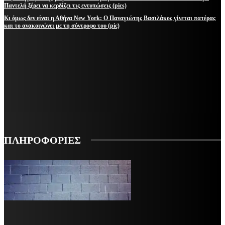
Παντελή ξέρει να κερδίζει τις εντυπώσεις (pics)
Κι όμως δεν είναι η Αθήνα New York: Ο Παναγιώτης Βασιλάκος γίνεται πατέρας
και το ανακοινώνει με τη σύντροφο του (pic)
ΜΕΙΝΕΤΕ ΕΝΗΜΕΡΩΜΕΝΟΙ
ΕΓΓΡΑΦΕΙΤΕ ΓΙΑ ΝΑ ΛΑΜΒΑΝΕΤΕ ΤΑ ΤΕΛΕΥΤΑΙΑ ΝΕΑ ΜΑΣ ΣΤΟ EMAIL ΣΑΣ
ΕΓΓΡΑΦΗ
ΠΛΗΡΟΦΟΡΙΕΣ
VARiEMAi
OFFICIAL