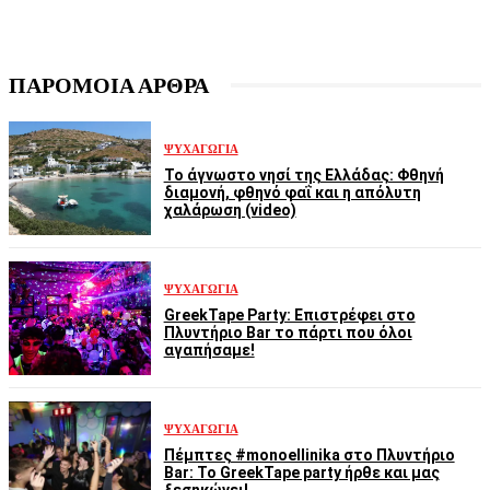
ΠΑΡΟΜΟΙΑ ΑΡΘΡΑ
ΨΥΧΑΓΩΓΊΑ
Το άγνωστο νησί της Ελλάδας: Φθηνή
διαμονή, φθηνό φαΐ και η απόλυτη
χαλάρωση (video)
ΨΥΧΑΓΩΓΊΑ
GreekTape Party: Επιστρέφει στο
Πλυντήριο Bar το πάρτι που όλοι
αγαπήσαμε!
ΨΥΧΑΓΩΓΊΑ
Πέμπτες #monoellinika στο Πλυντήριο
Bar: Το GreekTape party ήρθε και μας
ξεσηκώνει!