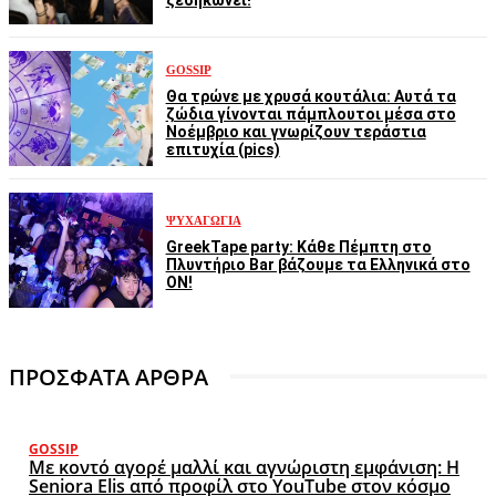
GOSSIP
Θα τρώνε με χρυσά κουτάλια: Αυτά τα
ζώδια γίνονται πάμπλουτοι μέσα στο
Νοέμβριο και γνωρίζουν τεράστια
επιτυχία (pics)
ΨΥΧΑΓΩΓΊΑ
GreekTape party: Κάθε Πέμπτη στο
Πλυντήριο Bar βάζουμε τα Ελληνικά στο
ON!
ΠΡΟΣΦΑΤΑ ΑΡΘΡΑ
GOSSIP
Με κοντό αγορέ μαλλί και αγνώριστη εμφάνιση: Η
Seniora Elis από προφίλ στο YouTube στον κόσμο