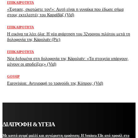
ΕΠΙΚΑΙΡΌΤΗΤΑ
«Έφτασε, σκοτώστε τον!»: Αυτή είναι η γυναίκα που έδωσε σήμα
στους εκτελεστές του Καραϊβάζ (Vid)
ΕΠΙΚΑΙΡΌΤΗΤΑ
H εικόνα τα λέει όλα: H νέα ανάρτηση του 32χρονου πιλότου μετά τη
δολοφονία της Κάρολαϊν (Pic)
ΕΠΙΚΑΙΡΌΤΗΤΑ
Νέα δεδομένα στη δολοφονία της Κάρολαϊν: «Τα στοιχεία υπάρχουν,
μένουν οι αποδείξεις» (Vid)
GOSSIP
Eurovision: Αντιγραφή το τραγούδι της Κύπρου; (Vid)
ΔΙΑΤΡΟΦΗ & ΥΓΕΙΑ
Με κοντό αγορέ μαλλί και αγνώριστη εμφάνιση: Η Seniora Elis από προφίλ στο