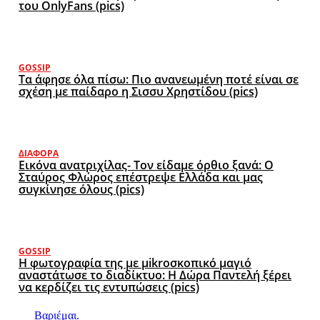
του OnlyFans (pics)
GOSSIP
Τα άφησε όλα πίσω: Πιο ανανεωμένη ποτέ είναι σε
σχέση με παίδαρο η Σισσυ Χρηστίδου (pics)
ΔΙΆΦΟΡΑ
Εικόνα ανατριχίλας- Τον είδαμε όρθιο ξανά: Ο
Σταύρος Φλώρος επέστρεψε Ελλάδα και μας
συγκίνησε όλους (pics)
GOSSIP
Η φωτογραφία της με μikroσκοπικό μαγιό
αναστάτωσε το διαδίκτυο: Η Δώρα Παντελή ξέρει
να κερδίζει τις εντυπώσεις (pics)
Βαριέμαι.