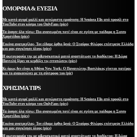
ΟΜΟΡΦΙΑ & ΕΥΕΞΙΑ
Με κοντό αγορέ μαλλί και αγνώριστη εμφάνιση: Η Seniora Elis από προφίλ στο
YouTube στον κόσμο του OnlyFans (pics)
Τα άφησε όλα πίσω: Πιο ανανεωμένη ποτέ είναι σε σχέση με παίδαρο η Σισσυ
Χρηστίδου (pics)
Εικόνα ανατριχίλας- Τον είδαμε όρθιο ξανά: Ο Σταύρος Φλώρος επέστρεψε Ελλάδα
και μας συγκίνησε όλους (pics)
Η φωτογραφία της με μikroσκοπικό μαγιό αναστάτωσε το διαδίκτυο: Η Δώρα
Παντελή ξέρει να κερδίζει τις εντυπώσεις (pics)
Κι όμως δεν είναι η Αθήνα New York: Ο Παναγιώτης Βασιλάκος γίνεται πατέρας
και το ανακοινώνει με τη σύντροφο του (pic)
ΧΡΗΣΙΜΑ TIPS
Με κοντό αγορέ μαλλί και αγνώριστη εμφάνιση: Η Seniora Elis από προφίλ στο
YouTube στον κόσμο του OnlyFans (pics)
Τα άφησε όλα πίσω: Πιο ανανεωμένη ποτέ είναι σε σχέση με παίδαρο η Σισσυ
Χρηστίδου (pics)
Εικόνα ανατριχίλας- Τον είδαμε όρθιο ξανά: Ο Σταύρος Φλώρος επέστρεψε Ελλάδα
και μας συγκίνησε όλους (pics)
Η φωτογραφία της με μikroσκοπικό μαγιό αναστάτωσε το διαδίκτυο: Η Δώρα