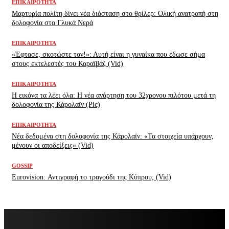
ΕΠΙΚΑΙΡΌΤΗΤΑ
Μαρτυρία πολίτη δίνει νέα διάσταση στο θρίλερ: Ολική ανατροπή στη
δολοφονία στα Γλυκά Νερά
ΕΠΙΚΑΙΡΌΤΗΤΑ
«Έφτασε, σκοτώστε τον!»: Αυτή είναι η γυναίκα που έδωσε σήμα
στους εκτελεστές του Καραϊβάζ (Vid)
ΕΠΙΚΑΙΡΌΤΗΤΑ
H εικόνα τα λέει όλα: H νέα ανάρτηση του 32χρονου πιλότου μετά τη
δολοφονία της Κάρολαϊν (Pic)
ΕΠΙΚΑΙΡΌΤΗΤΑ
Νέα δεδομένα στη δολοφονία της Κάρολαϊν: «Τα στοιχεία υπάρχουν,
μένουν οι αποδείξεις» (Vid)
GOSSIP
Eurovision: Αντιγραφή το τραγούδι της Κύπρου; (Vid)