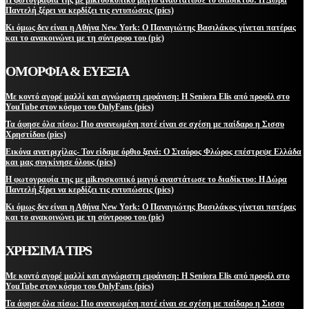
Η φωτογραφία της με μikroσκοπικό μαγιό αναστάτωσε το διαδίκτυο: Η Δώρα
Παντελή ξέρει να κερδίζει τις εντυπώσεις (pics)
Κι όμως δεν είναι η Αθήνα New York: Ο Παναγιώτης Βασιλάκος γίνεται πατέρας
και το ανακοινώνει με τη σύντροφο του (pic)
ΟΜΟΡΦΙΑ & ΕΥΕΞΙΑ
Με κοντό αγορέ μαλλί και αγνώριστη εμφάνιση: Η Seniora Elis από προφίλ στο
YouTube στον κόσμο του OnlyFans (pics)
Τα άφησε όλα πίσω: Πιο ανανεωμένη ποτέ είναι σε σχέση με παίδαρο η Σισσυ
Χρηστίδου (pics)
Εικόνα ανατριχίλας- Τον είδαμε όρθιο ξανά: Ο Σταύρος Φλώρος επέστρεψε Ελλάδα
και μας συγκίνησε όλους (pics)
Η φωτογραφία της με μikroσκοπικό μαγιό αναστάτωσε το διαδίκτυο: Η Δώρα
Παντελή ξέρει να κερδίζει τις εντυπώσεις (pics)
Κι όμως δεν είναι η Αθήνα New York: Ο Παναγιώτης Βασιλάκος γίνεται πατέρας
και το ανακοινώνει με τη σύντροφο του (pic)
ΧΡΗΣΙΜΑ TIPS
Με κοντό αγορέ μαλλί και αγνώριστη εμφάνιση: Η Seniora Elis από προφίλ στο
YouTube στον κόσμο του OnlyFans (pics)
Τα άφησε όλα πίσω: Πιο ανανεωμένη ποτέ είναι σε σχέση με παίδαρο η Σισσυ