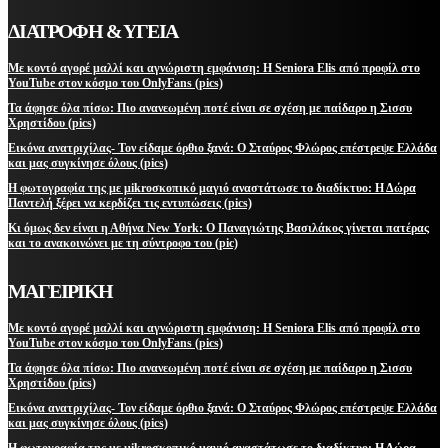
ΔΙΑΤΡΟΦΗ & ΥΓΕΙΑ
Με κοντό αγορέ μαλλί και αγνώριστη εμφάνιση: Η Seniora Elis από προφίλ στο
YouTube στον κόσμο του OnlyFans (pics)
Τα άφησε όλα πίσω: Πιο ανανεωμένη ποτέ είναι σε σχέση με παίδαρο η Σισσυ
Χρηστίδου (pics)
Εικόνα ανατριχίλας- Τον είδαμε όρθιο ξανά: Ο Σταύρος Φλώρος επέστρεψε Ελλάδα
και μας συγκίνησε όλους (pics)
Η φωτογραφία της με μikroσκοπικό μαγιό αναστάτωσε το διαδίκτυο: Η Δώρα
Παντελή ξέρει να κερδίζει τις εντυπώσεις (pics)
Κι όμως δεν είναι η Αθήνα New York: Ο Παναγιώτης Βασιλάκος γίνεται πατέρας
και το ανακοινώνει με τη σύντροφο του (pic)
ΜΑΓΕΙΡΙΚΗ
Με κοντό αγορέ μαλλί και αγνώριστη εμφάνιση: Η Seniora Elis από προφίλ στο
YouTube στον κόσμο του OnlyFans (pics)
Τα άφησε όλα πίσω: Πιο ανανεωμένη ποτέ είναι σε σχέση με παίδαρο η Σισσυ
Χρηστίδου (pics)
Εικόνα ανατριχίλας- Τον είδαμε όρθιο ξανά: Ο Σταύρος Φλώρος επέστρεψε Ελλάδα
και μας συγκίνησε όλους (pics)