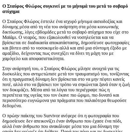
Ο Σταύρος Φλώρος συγκινεί με το μήνυμά του μετά το σοβαρό
ατύχημα
Ο Σταύρος Φλώρος έστειλε ένα ισχυρό μήνυμα αισιοδοξίας και
δύναμης μέσα από τη νέα του ανάρτηση στα μέσα κοινωνικής
δικτύωσης, λίγες εβδομάδες μετά το σοβαρό ατύχημα που είχε στο
Μαϊάμι. Ο νεαρός, που εξακολουθεί να νοσηλεύεται και να
βρίσκεται σε διαδικασία αποκατάστασης, δημοσίευσε φωτογραφίες
και βίντεο από το νοσοκομείο αλλά και από μια σύντομη έξοδο με
αμαξίδιο, δείχνοντας πως συνεχίζει να δίνει τη μάχη του με
χαμόγελο και αποφασιστικότητα.
Στην ανάρτησή του, ο Σταύρος Φλώρος μίλησε ανοιχτά για τις
δυσκολίες που αντιμετώπισε μετά τον τραυματισμό του, τονίζοντας
ότι η πραγματική δύναμη δεν βρίσκεται στο να μην πέφτει κανείς
ποτέ, αλλά στο να βρίσκει τον τρόπο να σηκώνεται ξανά όταν η ζωή
τον δοκιμάζει. Μέσα από τα λόγια του περιέγραψε πώς η
περιπέτεια της υγείας του τον έκανε πιο ώριμο, πιο δυνατό και
περισσότερο ευγνώμονα για πράγματα που παλαιότερα θεωρούσε
δεδομένα.
Ο πρώην παίκτης του Survivor ανέφερε ότι η φωτογραφία που
δημοσίευσε δεν απεικονίζει έναν άνθρωπο που έχασε ένα πόδι,
αλλά έναν άνθρωπο που ανακάλυψε μέσα του μια δύναμη την
οποία δεν γνώριζε ότι διέθετε. Παρά τον πόνο και τις δυσκολίες