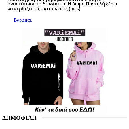
αναστάτωσε το διαδίκτυο: Η Δώρα Παντελή ξέρει
να κερδίζει τις εντυπώσεις (pics)
Βαριέμαι.
ΔΗΜΟΦΙΛΗ