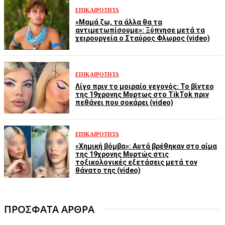
ΕΠΙΚΑΙΡΌΤΗΤΑ
«Μαμά ζω, τα άλλα θα τα
αντιμετωπίσουμε»: Ξύπνησε μετά τα
χειρουργεία ο Σταύρος Φλωρος (video)
ΕΠΙΚΑΙΡΌΤΗΤΑ
Λίγο πριν το μοιραίο γεγονός: Το βίντεο
της 19χρονης Μυρτως στο TikTok πριν
πεθάνει που σοκάρει (video)
ΕΠΙΚΑΙΡΌΤΗΤΑ
«Χημική βόμβα»: Αυτά βρέθηκαν στο αίμα
της 19χρονης Μυρτώς στις
τοξικολογικές εξετάσεις μετά τον
θάνατο της (video)
ΠΡΟΣΦΑΤΑ ΑΡΘΡΑ