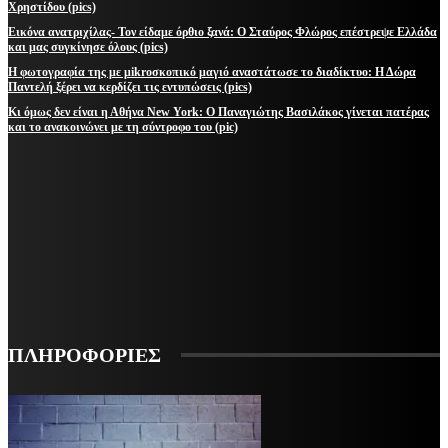
Χρηστίδου (pics)
Εικόνα ανατριχίλας- Τον είδαμε όρθιο ξανά: Ο Σταύρος Φλώρος επέστρεψε Ελλάδα
και μας συγκίνησε όλους (pics)
Η φωτογραφία της με μikroσκοπικό μαγιό αναστάτωσε το διαδίκτυο: Η Δώρα
Παντελή ξέρει να κερδίζει τις εντυπώσεις (pics)
Κι όμως δεν είναι η Αθήνα New York: Ο Παναγιώτης Βασιλάκος γίνεται πατέρας
και το ανακοινώνει με τη σύντροφο του (pic)
ΜΕΙΝΕΤΕ ΕΝΗΜΕΡΩΜΕΝΟΙ
ΕΓΓΡΑΦΕΙΤΕ ΓΙΑ ΝΑ ΛΑΜΒΑΝΕΤΕ ΤΑ ΤΕΛΕΥΤΑΙΑ ΝΕΑ ΜΑΣ ΣΤΟ EMAIL ΣΑΣ
ΕΓΓΡΑΦΗ
ΠΛΗΡΟΦΟΡΙΕΣ
VARiEMAi