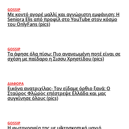
GOSSIP
Με κοντό αγορέ μαλλί και αγνώριστη εμφάνιση: Η
Seniora Elis από προφίλ στο YouTube στον κόσμο
του OnlyFans (pics)
GOSSIP
Τα άφησε όλα πίσω: Πιο ανανεωμένη ποτέ είναι σε
σχέση με παίδαρο η Σισσυ Χρηστίδου (pics)
ΔΙΆΦΟΡΑ
Εικόνα ανατριχίλας- Τον είδαμε όρθιο ξανά: Ο
Σταύρος Φλώρος επέστρεψε Ελλάδα και μας
συγκίνησε όλους (pics)
GOSSIP
Η φωτογραφία της με μikroσκοπικό μαγιό