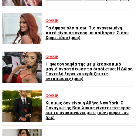
GOSSIP
Τα άφησε όλα πίσω: Πιο ανανεωμένη
ποτέ είναι σε σχέση με παίδαρο η Σισσυ
Χρηστίδου (pics)
GOSSIP
Η φωτογραφία της με μikroσκοπικό
μαγιό αναστάτωσε το διαδίκτυο: Η Δώρα
Παντελή ξέρει να κερδίζει τις
εντυπώσεις (pics)
GOSSIP
Κι όμως δεν είναι η Αθήνα New York: Ο
Παναγιώτης Βασιλάκος γίνεται πατέρας
και το ανακοινώνει με τη σύντροφο του
(pic)