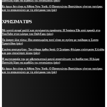
Παντελή ξέρει να κερδίζει τις εντυπώσεις (pics)
Κι όμως δεν είναι η Αθήνα New York: Ο Παναγιώτης Βασιλάκος γίνεται πατέρας
και το ανακοινώνει με τη σύντροφο του (pic)
ΧΡΗΣΙΜΑ TIPS
Με κοντό αγορέ μαλλί και αγνώριστη εμφάνιση: Η Seniora Elis από προφίλ στο
YouTube στον κόσμο του OnlyFans (pics)
Τα άφησε όλα πίσω: Πιο ανανεωμένη ποτέ είναι σε σχέση με παίδαρο η Σισσυ
Χρηστίδου (pics)
Εικόνα ανατριχίλας- Τον είδαμε όρθιο ξανά: Ο Σταύρος Φλώρος επέστρεψε Ελλάδα
και μας συγκίνησε όλους (pics)
Η φωτογραφία της με μikroσκοπικό μαγιό αναστάτωσε το διαδίκτυο: Η Δώρα
Παντελή ξέρει να κερδίζει τις εντυπώσεις (pics)
Κι όμως δεν είναι η Αθήνα New York: Ο Παναγιώτης Βασιλάκος γίνεται πατέρας
και το ανακοινώνει με τη σύντροφο του (pic)
ΜΕΙΝΕΤΕ ΕΝΗΜΕΡΩΜΕΝΟΙ
ΕΓΓΡΑΦΕΙΤΕ ΓΙΑ ΝΑ ΛΑΜΒΑΝΕΤΕ ΤΑ ΤΕΛΕΥΤΑΙΑ ΝΕΑ ΜΑΣ ΣΤΟ EMAIL ΣΑΣ