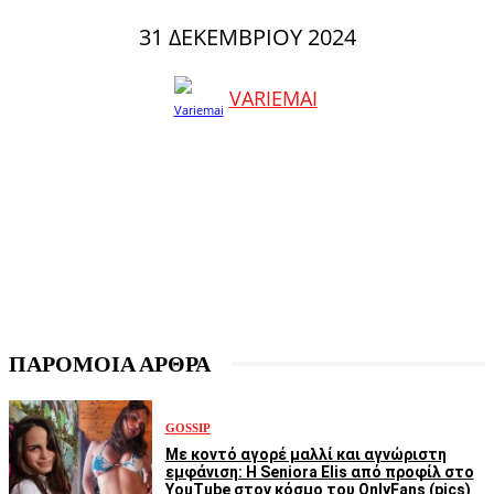
31 ΔΕΚΕΜΒΡΊΟΥ 2024
VARIEMAI
ΠΑΡΟΜΟΙΑ ΑΡΘΡΑ
GOSSIP
Με κοντό αγορέ μαλλί και αγνώριστη
εμφάνιση: Η Seniora Elis από προφίλ στο
YouTube στον κόσμο του OnlyFans (pics)