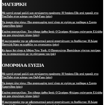
ΜΑΓΕΙΡΙΚΗ
Με κοντό αγορέ μαλλί και αγνώριστη εμφάνιση: Η Seniora Elis από προφίλ στο
YouTube στον κόσμο του OnlyFans (pics)
Τα άφησε όλα πίσω: Πιο ανανεωμένη ποτέ είναι σε σχέση με παίδαρο η Σισσυ
Χρηστίδου (pics)
Εικόνα ανατριχίλας- Τον είδαμε όρθιο ξανά: Ο Σταύρος Φλώρος επέστρεψε Ελλάδα
και μας συγκίνησε όλους (pics)
Η φωτογραφία της με μikroσκοπικό μαγιό αναστάτωσε το διαδίκτυο: Η Δώρα
Παντελή ξέρει να κερδίζει τις εντυπώσεις (pics)
Κι όμως δεν είναι η Αθήνα New York: Ο Παναγιώτης Βασιλάκος γίνεται πατέρας
και το ανακοινώνει με τη σύντροφο του (pic)
ΟΜΟΡΦΙΑ & ΕΥΕΞΙΑ
Με κοντό αγορέ μαλλί και αγνώριστη εμφάνιση: Η Seniora Elis από προφίλ στο
YouTube στον κόσμο του OnlyFans (pics)
Τα άφησε όλα πίσω: Πιο ανανεωμένη ποτέ είναι σε σχέση με παίδαρο η Σισσυ
Χρηστίδου (pics)
Εικόνα ανατριχίλας- Τον είδαμε όρθιο ξανά: Ο Σταύρος Φλώρος επέστρεψε Ελλάδα
και μας συγκίνησε όλους (pics)
Η φωτογραφία της με μikroσκοπικό μαγιό αναστάτωσε το διαδίκτυο: Η Δώρα