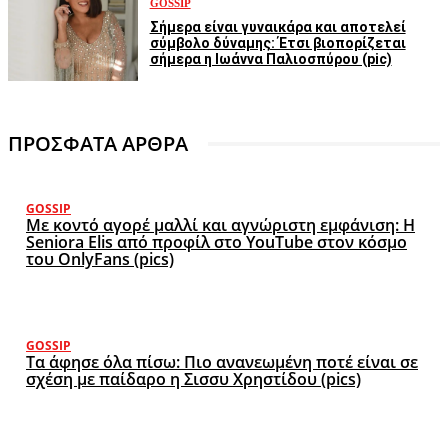
GOSSIP
Σήμερα είναι γυναικάρα και αποτελεί
σύμβολο δύναμης: Έτσι βιοπορίζεται
σήμερα η Ιωάννα Παλιοσπύρου (pic)
ΠΡΟΣΦΑΤΑ ΑΡΘΡΑ
GOSSIP
Με κοντό αγορέ μαλλί και αγνώριστη εμφάνιση: Η
Seniora Elis από προφίλ στο YouTube στον κόσμο
του OnlyFans (pics)
GOSSIP
Τα άφησε όλα πίσω: Πιο ανανεωμένη ποτέ είναι σε
σχέση με παίδαρο η Σισσυ Χρηστίδου (pics)