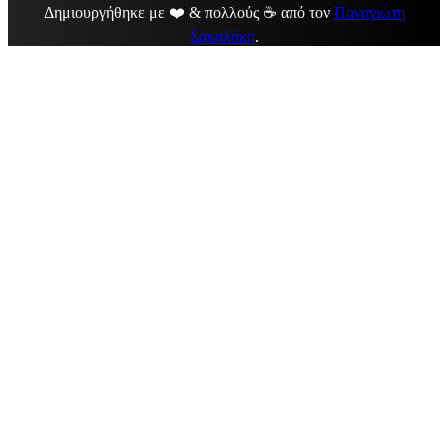
Δημιουργήθηκε με ❤️ & πολλούς ☕ από τον
Παναγιώτη
Σακαλάκη
.