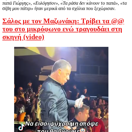
παπά Γιώργης»
,
«Ευλόγησον»
,
«Τα ράσα δεν κάνουν το παπά»
,
«τα
σέβη μου πάτερ»
ήταν μερικά από τα σχόλια που ξεχώρισαν.
Σάλος με τον Μαζωνάκη: Τρίβει τα @@
του στο μικρόφωνο ενώ τραγουδάει στη
σκηνή (video)