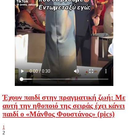
Έχουν παιδί στην πραγματική ζωή: Με
αυτή την ηθοποιό της σειράς έχει κάνει
παιδί ο «Μάνθος Φουστάνος» (pics)
1
2