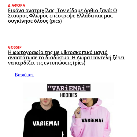
ΔΙΆΦΟΡΑ
Εικόνα ανατριχίλας- Τον είδαμε όρθιο ξανά: Ο
Σταύρος Φλώρος επέστρεψε Ελλάδα και μας
συγκίνησε όλους (pics)
GOSSIP
Η φωτογραφία της με μikroσκοπικό μαγιό
αναστάτωσε το διαδίκτυο: Η Δώρα Παντελή ξέρει
να κερδίζει τις εντυπώσεις (pics)
Βαριέμαι.