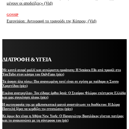
μένουν οι αποδείξεις» (Vid)
GOSSIP
Eurovision: Αντιγραφή το τραγούδι της Κύπρου; (Vid)
ΔΙΑΤΡΟΦΗ & ΥΓΕΙΑ
Με κοντό αγορέ μαλλί και αγνώριστη εμφάνιση: Η Seniora Elis από προφίλ στο
YouTube στον κόσμο του OnlyFans (pics)
Τα άφησε όλα πίσω: Πιο ανανεωμένη ποτέ είναι σε σχέση με παίδαρο η Σισσυ
Χρηστίδου (pics)
Εικόνα ανατριχίλας- Τον είδαμε όρθιο ξανά: Ο Σταύρος Φλώρος επέστρεψε Ελλάδα
και μας συγκίνησε όλους (pics)
Η φωτογραφία της με μikroσκοπικό μαγιό αναστάτωσε το διαδίκτυο: Η Δώρα
Παντελή ξέρει να κερδίζει τις εντυπώσεις (pics)
Κι όμως δεν είναι η Αθήνα New York: Ο Παναγιώτης Βασιλάκος γίνεται πατέρας
και το ανακοινώνει με τη σύντροφο του (pic)