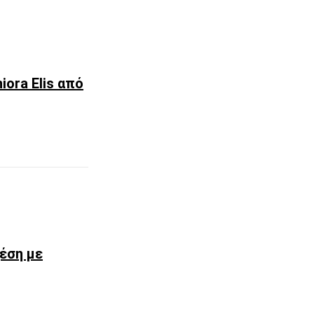
iora Elis από
χέση με