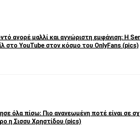
ντό αγορέ μαλλί και αγνώριστη εμφάνιση: Η Sen
λ στο YouTube στον κόσμο του OnlyFans (pics)
ησε όλα πίσω: Πιο ανανεωμένη ποτέ είναι σε σ
ρο η Σισσυ Χρηστίδου (pics)