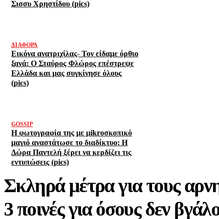
Σισσυ Χρηστίδου (pics)
ΔΙΆΦΟΡΑ
Εικόνα ανατριχίλας- Τον είδαμε όρθιο
ξανά: Ο Σταύρος Φλώρος επέστρεψε
Ελλάδα και μας συγκίνησε όλους
(pics)
GOSSIP
Η φωτογραφία της με μikroσκοπικό
μαγιό αναστάτωσε το διαδίκτυο: Η
Δώρα Παντελή ξέρει να κερδίζει τις
εντυπώσεις (pics)
Σκληρά μέτρα για τους αρνητ
3 ποινές για όσους δεν βγάλ