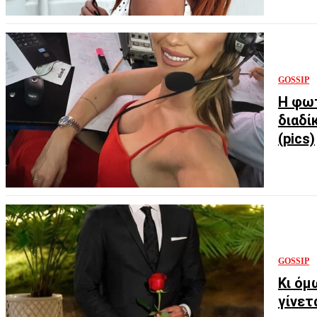
GOSSIP
Η φωτ
διαδί
(pics)
GOSSIP
Κι όμ
γίνετ