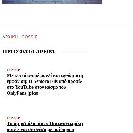
ΑΡΧΙΚΗ
ΕΠΙΚΑΙΡΟΤΗΤΑ
ΨΥΧΑΓΩΓΙΑ
ΑΡΧΙΚΉ
GOSSIP
ΠΡΟΣΦΑΤΑ ΑΡΘΡΑ
GOSSIP
Με κοντό αγορέ μαλλί και αγνώριστη
εμφάνιση: Η Seniora Elis από προφίλ
στο YouTube στον κόσμο του
OnlyFans (pics)
GOSSIP
Τα άφησε όλα πίσω: Πιο ανανεωμένη
ποτέ είναι σε σχέση με παίδαρο η