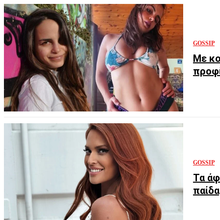
GOSSIP
Με κο
προφί
GOSSIP
Τα άφ
παίδα