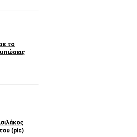
σε το
ντυπώσεις
ασιλάκος
ου (pic)