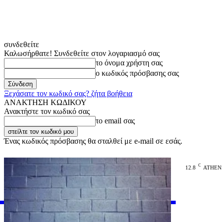
συνδεθείτε
Καλωσήρθατε! Συνδεθείτε στον λογαριασμό σας
το όνομα χρήστη σας
ο κωδικός πρόσβασης σας
Ξεχάσατε τον κωδικό σας? ζήτα βοήθεια
ΑΝΑΚΤΗΣΗ ΚΩΔΙΚΟΥ
Ανακτήστε τον κωδικό σας
το email σας
Ένας κωδικός πρόσβασης θα σταλθεί με e-mail σε εσάς.
C
12.8
ATHEN
VARiEMAi
OFFICIAL