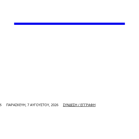
VARiEMAi
ΠΑΡΑΣΚΕΥΉ, 7 ΑΥΓΟΎΣΤΟΥ, 2026
ΣΎΝΔΕΣΗ / ΕΓΓΡΑΦΉ
S