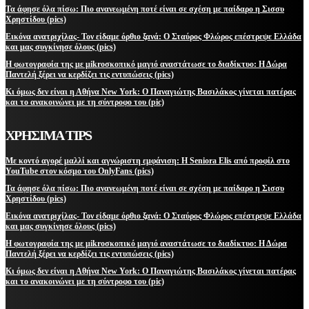
Τα άφησε όλα πίσω: Πιο ανανεωμένη ποτέ είναι σε σχέση με παίδαρο η Σισσυ
Χρηστίδου (pics)
Εικόνα ανατριχίλας- Τον είδαμε όρθιο ξανά: Ο Σταύρος Φλώρος επέστρεψε Ελλάδα
και μας συγκίνησε όλους (pics)
Η φωτογραφία της με μikroσκοπικό μαγιό αναστάτωσε το διαδίκτυο: Η Δώρα
Παντελή ξέρει να κερδίζει τις εντυπώσεις (pics)
Κι όμως δεν είναι η Αθήνα New York: Ο Παναγιώτης Βασιλάκος γίνεται πατέρας
και το ανακοινώνει με τη σύντροφο του (pic)
ΧΡΗΣΙΜΑ TIPS
Με κοντό αγορέ μαλλί και αγνώριστη εμφάνιση: Η Seniora Elis από προφίλ στο
YouTube στον κόσμο του OnlyFans (pics)
Τα άφησε όλα πίσω: Πιο ανανεωμένη ποτέ είναι σε σχέση με παίδαρο η Σισσυ
Χρηστίδου (pics)
Εικόνα ανατριχίλας- Τον είδαμε όρθιο ξανά: Ο Σταύρος Φλώρος επέστρεψε Ελλάδα
και μας συγκίνησε όλους (pics)
Η φωτογραφία της με μikroσκοπικό μαγιό αναστάτωσε το διαδίκτυο: Η Δώρα
Παντελή ξέρει να κερδίζει τις εντυπώσεις (pics)
Κι όμως δεν είναι η Αθήνα New York: Ο Παναγιώτης Βασιλάκος γίνεται πατέρας
και το ανακοινώνει με τη σύντροφο του (pic)