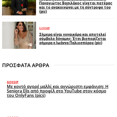
Παναγιώτης Βασιλάκος γίνεται πατέρας
και το ανακοινώνει με τη σύντροφο του
(pic)
GOSSIP
Σήμερα είναι γυναικάρα και αποτελεί
σύμβολο δύναμης: Έτσι βιοπορίζεται
σήμερα η Ιωάννα Παλιοσπύρου (pic)
ΠΡΟΣΦΑΤΑ ΑΡΘΡΑ
GOSSIP
Με κοντό αγορέ μαλλί και αγνώριστη εμφάνιση: Η
Seniora Elis από προφίλ στο YouTube στον κόσμο
του OnlyFans (pics)