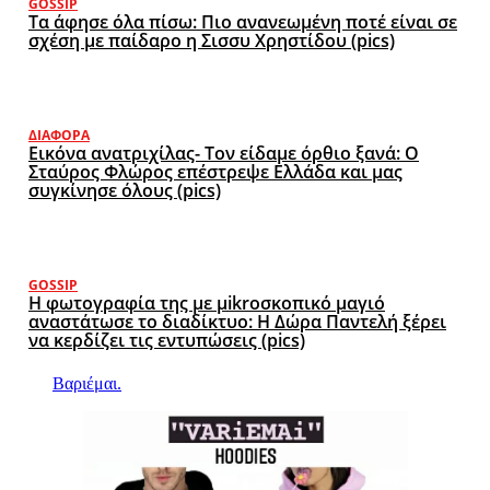
GOSSIP
Τα άφησε όλα πίσω: Πιο ανανεωμένη ποτέ είναι σε
σχέση με παίδαρο η Σισσυ Χρηστίδου (pics)
ΔΙΆΦΟΡΑ
Εικόνα ανατριχίλας- Τον είδαμε όρθιο ξανά: Ο
Σταύρος Φλώρος επέστρεψε Ελλάδα και μας
συγκίνησε όλους (pics)
GOSSIP
Η φωτογραφία της με μikroσκοπικό μαγιό
αναστάτωσε το διαδίκτυο: Η Δώρα Παντελή ξέρει
να κερδίζει τις εντυπώσεις (pics)
Βαριέμαι.