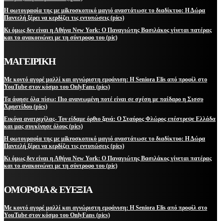
Η φωτογραφία της με μikroσκοπικό μαγιό αναστάτωσε το διαδίκτυο: Η Δώρα
Παντελή ξέρει να κερδίζει τις εντυπώσεις (pics)
Κι όμως δεν είναι η Αθήνα New York: Ο Παναγιώτης Βασιλάκος γίνεται πατέρας
και το ανακοινώνει με τη σύντροφο του (pic)
ΜΑΓΕΙΡΙΚΗ
Με κοντό αγορέ μαλλί και αγνώριστη εμφάνιση: Η Seniora Elis από προφίλ στο
YouTube στον κόσμο του OnlyFans (pics)
Τα άφησε όλα πίσω: Πιο ανανεωμένη ποτέ είναι σε σχέση με παίδαρο η Σισσυ
Χρηστίδου (pics)
Εικόνα ανατριχίλας- Τον είδαμε όρθιο ξανά: Ο Σταύρος Φλώρος επέστρεψε Ελλάδα
και μας συγκίνησε όλους (pics)
Η φωτογραφία της με μikroσκοπικό μαγιό αναστάτωσε το διαδίκτυο: Η Δώρα
Παντελή ξέρει να κερδίζει τις εντυπώσεις (pics)
Κι όμως δεν είναι η Αθήνα New York: Ο Παναγιώτης Βασιλάκος γίνεται πατέρας
και το ανακοινώνει με τη σύντροφο του (pic)
ΟΜΟΡΦΙΑ & ΕΥΕΞΙΑ
Με κοντό αγορέ μαλλί και αγνώριστη εμφάνιση: Η Seniora Elis από προφίλ στο
YouTube στον κόσμο του OnlyFans (pics)