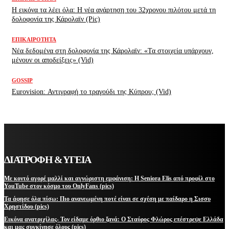
H εικόνα τα λέει όλα: H νέα ανάρτηση του 32χρονου πιλότου μετά τη
δολοφονία της Κάρολαϊν (Pic)
ΕΠΙΚΑΙΡΌΤΗΤΑ
Νέα δεδομένα στη δολοφονία της Κάρολαϊν: «Τα στοιχεία υπάρχουν,
μένουν οι αποδείξεις» (Vid)
GOSSIP
Eurovision: Αντιγραφή το τραγούδι της Κύπρου; (Vid)
ΔΙΑΤΡΟΦΗ & ΥΓΕΙΑ
Με κοντό αγορέ μαλλί και αγνώριστη εμφάνιση: Η Seniora Elis από προφίλ στο
YouTube στον κόσμο του OnlyFans (pics)
Τα άφησε όλα πίσω: Πιο ανανεωμένη ποτέ είναι σε σχέση με παίδαρο η Σισσυ
Χρηστίδου (pics)
Εικόνα ανατριχίλας- Τον είδαμε όρθιο ξανά: Ο Σταύρος Φλώρος επέστρεψε Ελλάδα
και μας συγκίνησε όλους (pics)