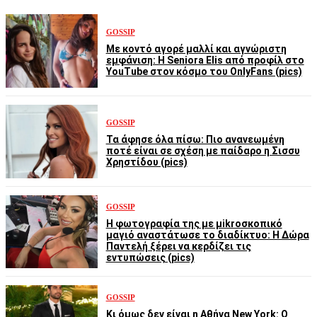
GOSSIP
Με κοντό αγορέ μαλλί και αγνώριστη
εμφάνιση: Η Seniora Elis από προφίλ στο
YouTube στον κόσμο του OnlyFans (pics)
GOSSIP
Τα άφησε όλα πίσω: Πιο ανανεωμένη
ποτέ είναι σε σχέση με παίδαρο η Σισσυ
Χρηστίδου (pics)
GOSSIP
Η φωτογραφία της με μikroσκοπικό
μαγιό αναστάτωσε το διαδίκτυο: Η Δώρα
Παντελή ξέρει να κερδίζει τις
εντυπώσεις (pics)
GOSSIP
Κι όμως δεν είναι η Αθήνα New York: Ο