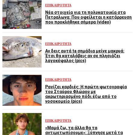
ΕΠΙΚΑΙΡΌΤΗΤΑ
Νέα στοιχεία για τη πολυκατοικία στα
Πετραλωνα: Που οφείλεται η κατάρρευση
που προκλήθηκε σήμερα (video)
ΕΠΙΚΑΙΡΌΤΗΤΑ
Αν δεις αυτά ta σημάδια μείνε μακρυά:
Έτσι θα καταλάβεις αν σε πλησιάζει
λαγοκέφαλος (pics)
ΕΠΙΚΑΙΡΌΤΗΤΑ
Ραγίζει καρδιές: Η πρώτη φωτογραφία
του Σταύρου Φλώρου με
ακρωτηριασμένο πόδι έξω από το
νοσοκομείο (pics)
ΕΠΙΚΑΙΡΌΤΗΤΑ
«Μαμά ζω, τα άλλα θα τα
αντιμετωπίσουμε»: Ξύπνησε μετά τα