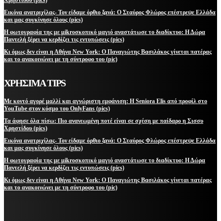
Εικόνα ανατριχίλας- Τον είδαμε όρθιο ξανά: Ο Σταύρος Φλώρος επέστρεψε Ελλάδα
και μας συγκίνησε όλους (pics)
Η φωτογραφία της με μikroσκοπικό μαγιό αναστάτωσε το διαδίκτυο: Η Δώρα
Παντελή ξέρει να κερδίζει τις εντυπώσεις (pics)
Κι όμως δεν είναι η Αθήνα New York: Ο Παναγιώτης Βασιλάκος γίνεται πατέρας
και το ανακοινώνει με τη σύντροφο του (pic)
ΧΡΗΣΙΜΑ TIPS
Με κοντό αγορέ μαλλί και αγνώριστη εμφάνιση: Η Seniora Elis από προφίλ στο
YouTube στον κόσμο του OnlyFans (pics)
Τα άφησε όλα πίσω: Πιο ανανεωμένη ποτέ είναι σε σχέση με παίδαρο η Σισσυ
Χρηστίδου (pics)
Εικόνα ανατριχίλας- Τον είδαμε όρθιο ξανά: Ο Σταύρος Φλώρος επέστρεψε Ελλάδα
και μας συγκίνησε όλους (pics)
Η φωτογραφία της με μikroσκοπικό μαγιό αναστάτωσε το διαδίκτυο: Η Δώρα
Παντελή ξέρει να κερδίζει τις εντυπώσεις (pics)
Κι όμως δεν είναι η Αθήνα New York: Ο Παναγιώτης Βασιλάκος γίνεται πατέρας
και το ανακοινώνει με τη σύντροφο του (pic)
ΜΕΙΝΕΤΕ ΕΝΗΜΕΡΩΜΕΝΟΙ