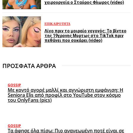
χειρουργεία ο Σταύρος Φλωρος (video)
ΕΠΙΚΑΙΡΌΤΗΤΑ
Λίγο πριν το μοιραίο γεγονός: Το βίντεο
της 19χρονης Μυρτως στο TikTok πριν
πεθάνει που σοκάρει (video)
ΠΡΟΣΦΑΤΑ ΑΡΘΡΑ
GOSSIP
Με κοντό αγορέ μαλλί και αγνώριστη εμφάνιση: Η
Seniora Elis από προφίλ στο YouTube στον κόσμο
του OnlyFans (pics)
GOSSIP
Τα άφησε όλα πίσω: Πιο ανανεωμένη ποτέ είναι σε