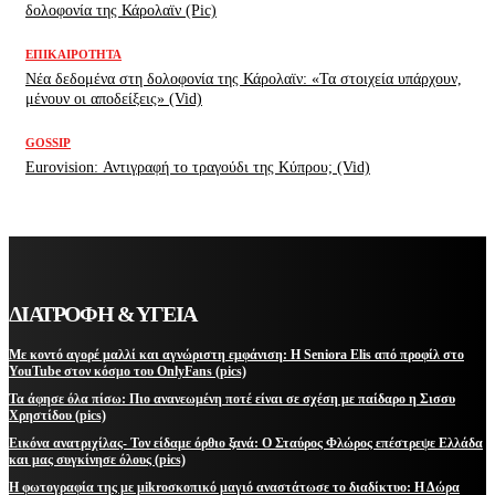
δολοφονία της Κάρολαϊν (Pic)
ΕΠΙΚΑΙΡΌΤΗΤΑ
Νέα δεδομένα στη δολοφονία της Κάρολαϊν: «Τα στοιχεία υπάρχουν,
μένουν οι αποδείξεις» (Vid)
GOSSIP
Eurovision: Αντιγραφή το τραγούδι της Κύπρου; (Vid)
ΔΙΑΤΡΟΦΗ & ΥΓΕΙΑ
Με κοντό αγορέ μαλλί και αγνώριστη εμφάνιση: Η Seniora Elis από προφίλ στο
YouTube στον κόσμο του OnlyFans (pics)
Τα άφησε όλα πίσω: Πιο ανανεωμένη ποτέ είναι σε σχέση με παίδαρο η Σισσυ
Χρηστίδου (pics)
Εικόνα ανατριχίλας- Τον είδαμε όρθιο ξανά: Ο Σταύρος Φλώρος επέστρεψε Ελλάδα
και μας συγκίνησε όλους (pics)
Η φωτογραφία της με μikroσκοπικό μαγιό αναστάτωσε το διαδίκτυο: Η Δώρα