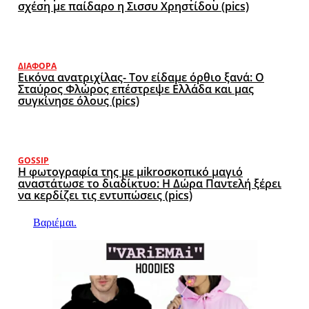
σχέση με παίδαρο η Σισσυ Χρηστίδου (pics)
ΔΙΆΦΟΡΑ
Εικόνα ανατριχίλας- Τον είδαμε όρθιο ξανά: Ο
Σταύρος Φλώρος επέστρεψε Ελλάδα και μας
συγκίνησε όλους (pics)
GOSSIP
Η φωτογραφία της με μikroσκοπικό μαγιό
αναστάτωσε το διαδίκτυο: Η Δώρα Παντελή ξέρει
να κερδίζει τις εντυπώσεις (pics)
Βαριέμαι.