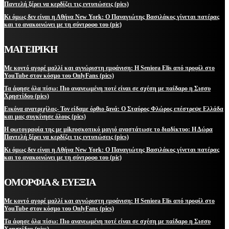
Παντελή ξέρει να κερδίζει τις εντυπώσεις (pics)
Κι όμως δεν είναι η Αθήνα New York: Ο Παναγιώτης Βασιλάκος γίνεται πατέρας
και το ανακοινώνει με τη σύντροφο του (pic)
ΜΑΓΕΙΡΙΚΗ
Με κοντό αγορέ μαλλί και αγνώριστη εμφάνιση: Η Seniora Elis από προφίλ στο
YouTube στον κόσμο του OnlyFans (pics)
Τα άφησε όλα πίσω: Πιο ανανεωμένη ποτέ είναι σε σχέση με παίδαρο η Σισσυ
Χρηστίδου (pics)
Εικόνα ανατριχίλας- Τον είδαμε όρθιο ξανά: Ο Σταύρος Φλώρος επέστρεψε Ελλάδα
και μας συγκίνησε όλους (pics)
Η φωτογραφία της με μikroσκοπικό μαγιό αναστάτωσε το διαδίκτυο: Η Δώρα
Παντελή ξέρει να κερδίζει τις εντυπώσεις (pics)
Κι όμως δεν είναι η Αθήνα New York: Ο Παναγιώτης Βασιλάκος γίνεται πατέρας
και το ανακοινώνει με τη σύντροφο του (pic)
ΟΜΟΡΦΙΑ & ΕΥΕΞΙΑ
Με κοντό αγορέ μαλλί και αγνώριστη εμφάνιση: Η Seniora Elis από προφίλ στο
YouTube στον κόσμο του OnlyFans (pics)
Τα άφησε όλα πίσω: Πιο ανανεωμένη ποτέ είναι σε σχέση με παίδαρο η Σισσυ
Χρηστίδου (pics)