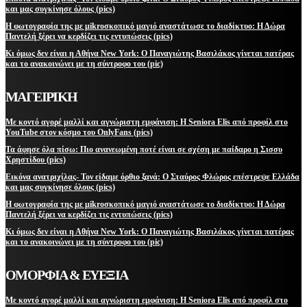
και μας συγκίνησε όλους (pics)
Η φωτογραφία της με μikroσκοπικό μαγιό αναστάτωσε το διαδίκτυο: Η Δώρα
Παντελή ξέρει να κερδίζει τις εντυπώσεις (pics)
Κι όμως δεν είναι η Αθήνα New York: Ο Παναγιώτης Βασιλάκος γίνεται πατέρας
και το ανακοινώνει με τη σύντροφο του (pic)
ΜΑΓΕΙΡΙΚΗ
Με κοντό αγορέ μαλλί και αγνώριστη εμφάνιση: Η Seniora Elis από προφίλ στο
YouTube στον κόσμο του OnlyFans (pics)
Τα άφησε όλα πίσω: Πιο ανανεωμένη ποτέ είναι σε σχέση με παίδαρο η Σισσυ
Χρηστίδου (pics)
Εικόνα ανατριχίλας- Τον είδαμε όρθιο ξανά: Ο Σταύρος Φλώρος επέστρεψε Ελλάδα
και μας συγκίνησε όλους (pics)
Η φωτογραφία της με μikroσκοπικό μαγιό αναστάτωσε το διαδίκτυο: Η Δώρα
Παντελή ξέρει να κερδίζει τις εντυπώσεις (pics)
Κι όμως δεν είναι η Αθήνα New York: Ο Παναγιώτης Βασιλάκος γίνεται πατέρας
και το ανακοινώνει με τη σύντροφο του (pic)
ΟΜΟΡΦΙΑ & ΕΥΕΞΙΑ
Με κοντό αγορέ μαλλί και αγνώριστη εμφάνιση: Η Seniora Elis από προφίλ στο