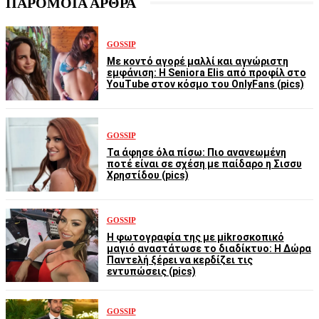
ΠΑΡΟΜΟΙΑ ΑΡΘΡΑ
GOSSIP
Με κοντό αγορέ μαλλί και αγνώριστη
εμφάνιση: Η Seniora Elis από προφίλ στο
YouTube στον κόσμο του OnlyFans (pics)
GOSSIP
Τα άφησε όλα πίσω: Πιο ανανεωμένη
ποτέ είναι σε σχέση με παίδαρο η Σισσυ
Χρηστίδου (pics)
GOSSIP
Η φωτογραφία της με μikroσκοπικό
μαγιό αναστάτωσε το διαδίκτυο: Η Δώρα
Παντελή ξέρει να κερδίζει τις
εντυπώσεις (pics)
GOSSIP