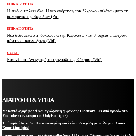
ΕΠΙΚΑΙΡΌΤΗΤΑ
H εικόνα τα λέει όλα: H νέα ανάρτηση του 32χρονου πιλότου μετά τη
δολοφονία της Κάρολαϊν (Pic)
ΕΠΙΚΑΙΡΌΤΗΤΑ
Νέα δεδομένα στη δολοφονία της Κάρολαϊν: «Τα στοιχεία υπάρχουν,
μένουν οι αποδείξεις» (Vid)
GOSSIP
Eurovision: Αντιγραφή το τραγούδι της Κύπρου; (Vid)
ΔΙΑΤΡΟΦΗ & ΥΓΕΙΑ
Με κοντό αγορέ μαλλί και αγνώριστη εμφάνιση: Η Seniora Elis από προφίλ στο
YouTube στον κόσμο του OnlyFans (pics)
Τα άφησε όλα πίσω: Πιο ανανεωμένη ποτέ είναι σε σχέση με παίδαρο η Σισσυ
Χρηστίδου (pics)
Εικόνα ανατριχίλας- Τον είδαμε όρθιο ξανά: Ο Σταύρος Φλώρος επέστρεψε Ελλάδα