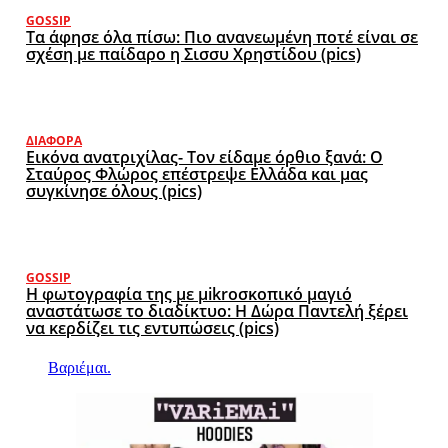
GOSSIP
Τα άφησε όλα πίσω: Πιο ανανεωμένη ποτέ είναι σε
σχέση με παίδαρο η Σισσυ Χρηστίδου (pics)
ΔΙΆΦΟΡΑ
Εικόνα ανατριχίλας- Τον είδαμε όρθιο ξανά: Ο
Σταύρος Φλώρος επέστρεψε Ελλάδα και μας
συγκίνησε όλους (pics)
GOSSIP
Η φωτογραφία της με μikroσκοπικό μαγιό
αναστάτωσε το διαδίκτυο: Η Δώρα Παντελή ξέρει
να κερδίζει τις εντυπώσεις (pics)
Βαριέμαι.