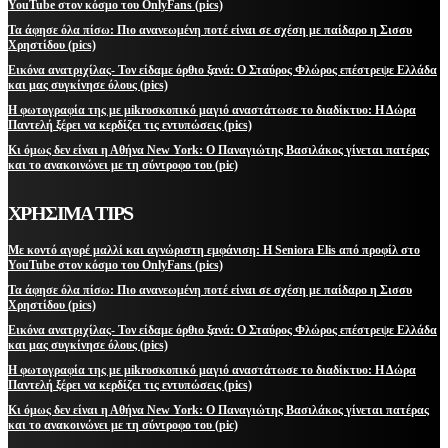
YouTube στον κόσμο του OnlyFans (pics)
Τα άφησε όλα πίσω: Πιο ανανεωμένη ποτέ είναι σε σχέση με παίδαρο η Σισσυ
Χρηστίδου (pics)
Εικόνα ανατριχίλας- Τον είδαμε όρθιο ξανά: Ο Σταύρος Φλώρος επέστρεψε Ελλάδα
και μας συγκίνησε όλους (pics)
Η φωτογραφία της με μikroσκοπικό μαγιό αναστάτωσε το διαδίκτυο: Η Δώρα
Παντελή ξέρει να κερδίζει τις εντυπώσεις (pics)
Κι όμως δεν είναι η Αθήνα New York: Ο Παναγιώτης Βασιλάκος γίνεται πατέρας
και το ανακοινώνει με τη σύντροφο του (pic)
ΧΡΗΣΙΜΑ TIPS
Με κοντό αγορέ μαλλί και αγνώριστη εμφάνιση: Η Seniora Elis από προφίλ στο
YouTube στον κόσμο του OnlyFans (pics)
Τα άφησε όλα πίσω: Πιο ανανεωμένη ποτέ είναι σε σχέση με παίδαρο η Σισσυ
Χρηστίδου (pics)
Εικόνα ανατριχίλας- Τον είδαμε όρθιο ξανά: Ο Σταύρος Φλώρος επέστρεψε Ελλάδα
και μας συγκίνησε όλους (pics)
Η φωτογραφία της με μikroσκοπικό μαγιό αναστάτωσε το διαδίκτυο: Η Δώρα
Παντελή ξέρει να κερδίζει τις εντυπώσεις (pics)
Κι όμως δεν είναι η Αθήνα New York: Ο Παναγιώτης Βασιλάκος γίνεται πατέρας
και το ανακοινώνει με τη σύντροφο του (pic)