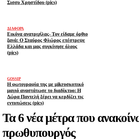
Σισσυ Χρηστίδου (pics)
ΔΙΆΦΟΡΑ
Εικόνα ανατριχίλας- Τον είδαμε όρθιο
ξανά: Ο Σταύρος Φλώρος επέστρεψε
Ελλάδα και μας συγκίνησε όλους
(pics)
GOSSIP
Η φωτογραφία της με μikroσκοπικό
μαγιό αναστάτωσε το διαδίκτυο: Η
Δώρα Παντελή ξέρει να κερδίζει τις
εντυπώσεις (pics)
Τα 6 νέα μέτρα που ανακοίν
πρωθυπουργός