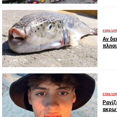
ΕΠΙΚΑΙΡ
Αν δε
πλησι
ΕΠΙΚΑΙΡ
Ραγίζ
ακρωτ