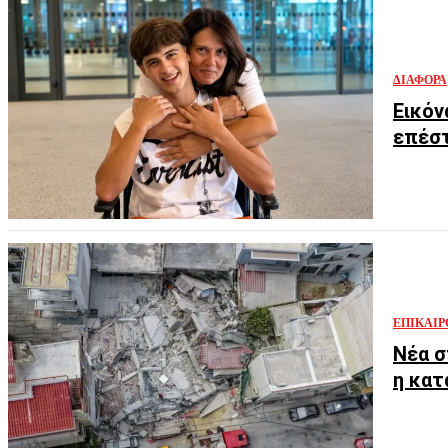
ΔΙΆΦΟΡΑ
Εικόν
επέστ
ΕΠΙΚΑΙΡ
Νέα σ
η κατ