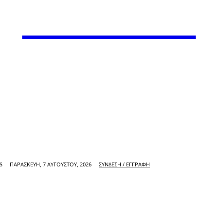
VARiEMAi
ΠΑΡΑΣΚΕΥΉ, 7 ΑΥΓΟΎΣΤΟΥ, 2026
ΣΎΝΔΕΣΗ / ΕΓΓΡΑΦΉ
S