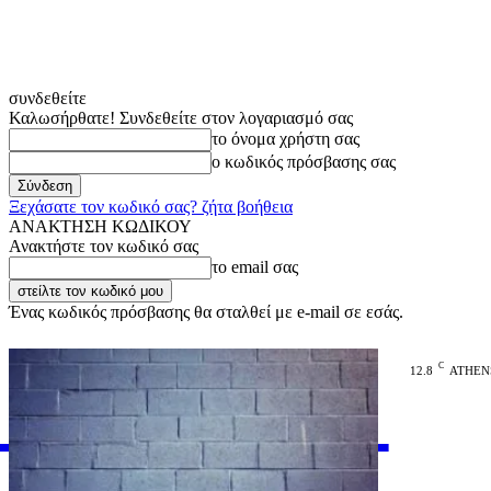
συνδεθείτε
Καλωσήρθατε! Συνδεθείτε στον λογαριασμό σας
το όνομα χρήστη σας
ο κωδικός πρόσβασης σας
Ξεχάσατε τον κωδικό σας? ζήτα βοήθεια
ΑΝΑΚΤΗΣΗ ΚΩΔΙΚΟΥ
Ανακτήστε τον κωδικό σας
το email σας
Ένας κωδικός πρόσβασης θα σταλθεί με e-mail σε εσάς.
C
12.8
ATHEN
VARiEMAi
OFFICIAL