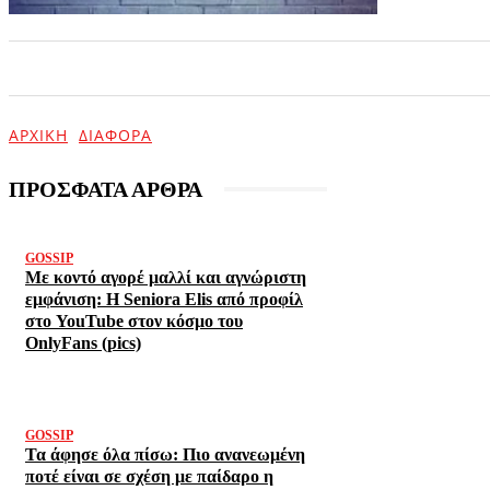
ΑΡΧΙΚΗ
ΕΠΙΚΑΙΡΟΤΗΤΑ
ΨΥΧΑΓΩΓΙΑ
ΑΡΧΙΚΉ
ΔΙΆΦΟΡΑ
ΠΡΟΣΦΑΤΑ ΑΡΘΡΑ
GOSSIP
Με κοντό αγορέ μαλλί και αγνώριστη
εμφάνιση: Η Seniora Elis από προφίλ
στο YouTube στον κόσμο του
OnlyFans (pics)
GOSSIP
Τα άφησε όλα πίσω: Πιο ανανεωμένη
ποτέ είναι σε σχέση με παίδαρο η