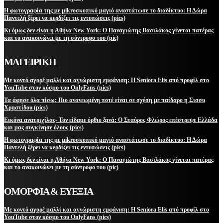
Η φωτογραφία της με μikroσκοπικό μαγιό αναστάτωσε το διαδίκτυο: Η Δώρα
Παντελή ξέρει να κερδίζει τις εντυπώσεις (pics)
Κι όμως δεν είναι η Αθήνα New York: Ο Παναγιώτης Βασιλάκος γίνεται πατέρας
και το ανακοινώνει με τη σύντροφο του (pic)
ΜΑΓΕΙΡΙΚΗ
Με κοντό αγορέ μαλλί και αγνώριστη εμφάνιση: Η Seniora Elis από προφίλ στο
YouTube στον κόσμο του OnlyFans (pics)
Τα άφησε όλα πίσω: Πιο ανανεωμένη ποτέ είναι σε σχέση με παίδαρο η Σισσυ
Χρηστίδου (pics)
Εικόνα ανατριχίλας- Τον είδαμε όρθιο ξανά: Ο Σταύρος Φλώρος επέστρεψε Ελλάδα
και μας συγκίνησε όλους (pics)
Η φωτογραφία της με μikroσκοπικό μαγιό αναστάτωσε το διαδίκτυο: Η Δώρα
Παντελή ξέρει να κερδίζει τις εντυπώσεις (pics)
Κι όμως δεν είναι η Αθήνα New York: Ο Παναγιώτης Βασιλάκος γίνεται πατέρας
και το ανακοινώνει με τη σύντροφο του (pic)
ΟΜΟΡΦΙΑ & ΕΥΕΞΙΑ
Με κοντό αγορέ μαλλί και αγνώριστη εμφάνιση: Η Seniora Elis από προφίλ στο
YouTube στον κόσμο του OnlyFans (pics)