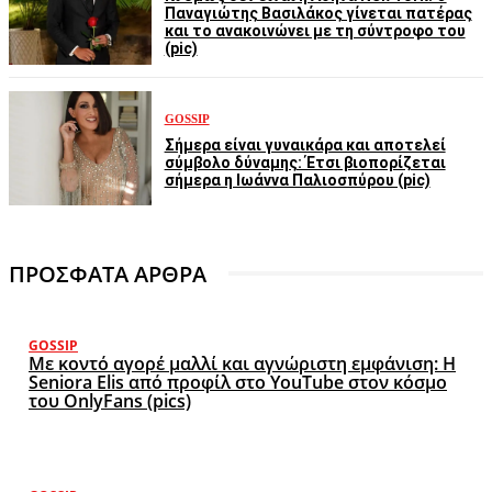
Παναγιώτης Βασιλάκος γίνεται πατέρας
και το ανακοινώνει με τη σύντροφο του
(pic)
GOSSIP
Σήμερα είναι γυναικάρα και αποτελεί
σύμβολο δύναμης: Έτσι βιοπορίζεται
σήμερα η Ιωάννα Παλιοσπύρου (pic)
ΠΡΟΣΦΑΤΑ ΑΡΘΡΑ
GOSSIP
Με κοντό αγορέ μαλλί και αγνώριστη εμφάνιση: Η
Seniora Elis από προφίλ στο YouTube στον κόσμο
του OnlyFans (pics)