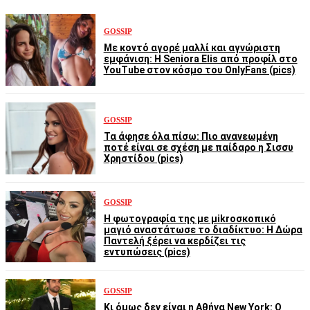
GOSSIP
Με κοντό αγορέ μαλλί και αγνώριστη
εμφάνιση: Η Seniora Elis από προφίλ στο
YouTube στον κόσμο του OnlyFans (pics)
GOSSIP
Τα άφησε όλα πίσω: Πιο ανανεωμένη
ποτέ είναι σε σχέση με παίδαρο η Σισσυ
Χρηστίδου (pics)
GOSSIP
Η φωτογραφία της με μikroσκοπικό
μαγιό αναστάτωσε το διαδίκτυο: Η Δώρα
Παντελή ξέρει να κερδίζει τις
εντυπώσεις (pics)
GOSSIP
Κι όμως δεν είναι η Αθήνα New York: Ο