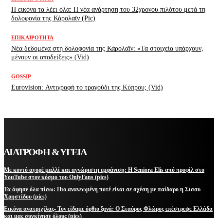
H εικόνα τα λέει όλα: H νέα ανάρτηση του 32χρονου πιλότου μετά τη
δολοφονία της Κάρολαϊν (Pic)
ΕΠΙΚΑΙΡΌΤΗΤΑ
Νέα δεδομένα στη δολοφονία της Κάρολαϊν: «Τα στοιχεία υπάρχουν,
μένουν οι αποδείξεις» (Vid)
GOSSIP
Eurovision: Αντιγραφή το τραγούδι της Κύπρου; (Vid)
ΔΙΑΤΡΟΦΗ & ΥΓΕΙΑ
Με κοντό αγορέ μαλλί και αγνώριστη εμφάνιση: Η Seniora Elis από προφίλ στο
YouTube στον κόσμο του OnlyFans (pics)
Τα άφησε όλα πίσω: Πιο ανανεωμένη ποτέ είναι σε σχέση με παίδαρο η Σισσυ
Χρηστίδου (pics)
Εικόνα ανατριχίλας- Τον είδαμε όρθιο ξανά: Ο Σταύρος Φλώρος επέστρεψε Ελλάδα
και μας συγκίνησε όλους (pics)