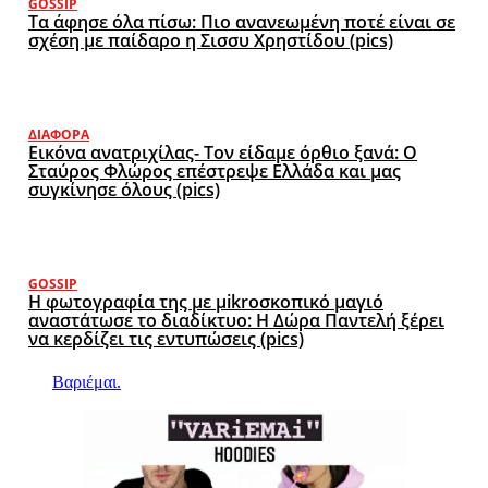
GOSSIP
Τα άφησε όλα πίσω: Πιο ανανεωμένη ποτέ είναι σε
σχέση με παίδαρο η Σισσυ Χρηστίδου (pics)
ΔΙΆΦΟΡΑ
Εικόνα ανατριχίλας- Τον είδαμε όρθιο ξανά: Ο
Σταύρος Φλώρος επέστρεψε Ελλάδα και μας
συγκίνησε όλους (pics)
GOSSIP
Η φωτογραφία της με μikroσκοπικό μαγιό
αναστάτωσε το διαδίκτυο: Η Δώρα Παντελή ξέρει
να κερδίζει τις εντυπώσεις (pics)
Βαριέμαι.