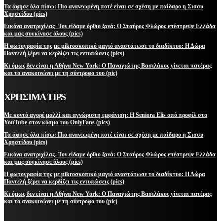
Τα άφησε όλα πίσω: Πιο ανανεωμένη ποτέ είναι σε σχέση με παίδαρο η Σισσυ
Χρηστίδου (pics)
Εικόνα ανατριχίλας- Τον είδαμε όρθιο ξανά: Ο Σταύρος Φλώρος επέστρεψε Ελλάδα
και μας συγκίνησε όλους (pics)
Η φωτογραφία της με μikroσκοπικό μαγιό αναστάτωσε το διαδίκτυο: Η Δώρα
Παντελή ξέρει να κερδίζει τις εντυπώσεις (pics)
Κι όμως δεν είναι η Αθήνα New York: Ο Παναγιώτης Βασιλάκος γίνεται πατέρας
και το ανακοινώνει με τη σύντροφο του (pic)
ΧΡΗΣΙΜΑ TIPS
Με κοντό αγορέ μαλλί και αγνώριστη εμφάνιση: Η Seniora Elis από προφίλ στο
YouTube στον κόσμο του OnlyFans (pics)
Τα άφησε όλα πίσω: Πιο ανανεωμένη ποτέ είναι σε σχέση με παίδαρο η Σισσυ
Χρηστίδου (pics)
Εικόνα ανατριχίλας- Τον είδαμε όρθιο ξανά: Ο Σταύρος Φλώρος επέστρεψε Ελλάδα
και μας συγκίνησε όλους (pics)
Η φωτογραφία της με μikroσκοπικό μαγιό αναστάτωσε το διαδίκτυο: Η Δώρα
Παντελή ξέρει να κερδίζει τις εντυπώσεις (pics)
Κι όμως δεν είναι η Αθήνα New York: Ο Παναγιώτης Βασιλάκος γίνεται πατέρας
και το ανακοινώνει με τη σύντροφο του (pic)