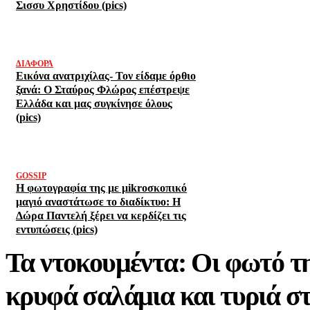
Σισσυ Χρηστίδου (pics)
ΔΙΆΦΟΡΑ
Εικόνα ανατριχίλας- Τον είδαμε όρθιο
ξανά: Ο Σταύρος Φλώρος επέστρεψε
Ελλάδα και μας συγκίνησε όλους
(pics)
GOSSIP
Η φωτογραφία της με μikroσκοπικό
μαγιό αναστάτωσε το διαδίκτυο: Η
Δώρα Παντελή ξέρει να κερδίζει τις
εντυπώσεις (pics)
Τα ντοκουμέντα: Οι φωτό τ
κρυφά σαλάμια και τυριά στ