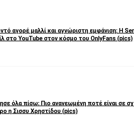
ντό αγορέ μαλλί και αγνώριστη εμφάνιση: Η Sen
λ στο YouTube στον κόσμο του OnlyFans (pics)
ησε όλα πίσω: Πιο ανανεωμένη ποτέ είναι σε σ
ρο η Σισσυ Χρηστίδου (pics)