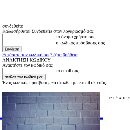
συνδεθείτε
Καλωσήρθατε! Συνδεθείτε στον λογαριασμό σας
το όνομα χρήστη σας
ο κωδικός πρόσβασης σας
Ξεχάσατε τον κωδικό σας? ζήτα βοήθεια
ΑΝΑΚΤΗΣΗ ΚΩΔΙΚΟΥ
Ανακτήστε τον κωδικό σας
το email σας
Ένας κωδικός πρόσβασης θα σταλθεί με e-mail σε εσάς.
C
12.8
ATHEN
VARiEMAi
OFFICIAL