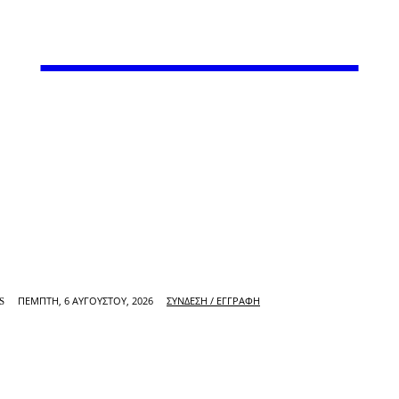
VARiEMAi
ΠΈΜΠΤΗ, 6 ΑΥΓΟΎΣΤΟΥ, 2026
ΣΎΝΔΕΣΗ / ΕΓΓΡΑΦΉ
S