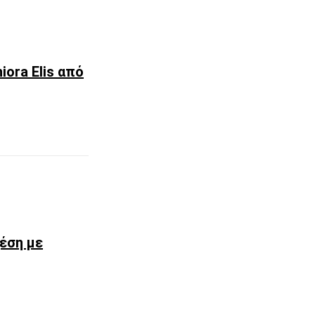
iora Elis από
χέση με