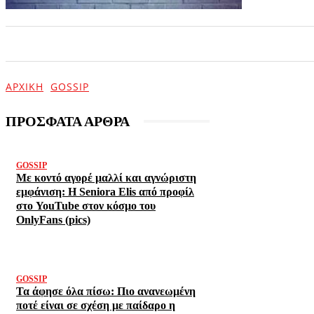
ΑΡΧΙΚΗ
ΕΠΙΚΑΙΡΟΤΗΤΑ
ΨΥΧΑΓΩΓΙΑ
ΑΡΧΙΚΉ
GOSSIP
ΠΡΟΣΦΑΤΑ ΑΡΘΡΑ
GOSSIP
Με κοντό αγορέ μαλλί και αγνώριστη
εμφάνιση: Η Seniora Elis από προφίλ
στο YouTube στον κόσμο του
OnlyFans (pics)
GOSSIP
Τα άφησε όλα πίσω: Πιο ανανεωμένη
ποτέ είναι σε σχέση με παίδαρο η