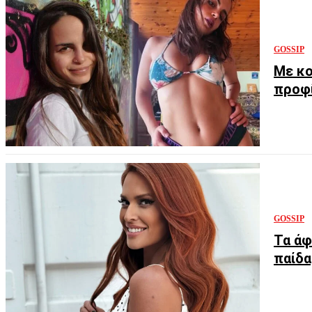
GOSSIP
Με κο
προφί
GOSSIP
Τα άφ
παίδα