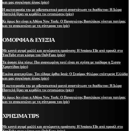
και μας συγκίνησε όλους (pics)
Η φωτογραφία της με μikroσκοπικό μαγιό αναστάτωσε το διαδίκτυο: Η Δώρα
Παντελή ξέρει να κερδίζει τις εντυπώσεις (pics)
Κι όμως δεν είναι η Αθήνα New York: Ο Παναγιώτης Βασιλάκος γίνεται πατέρας
και το ανακοινώνει με τη σύντροφο του (pic)
ΟΜΟΡΦΙΑ & ΕΥΕΞΙΑ
Με κοντό αγορέ μαλλί και αγνώριστη εμφάνιση: Η Seniora Elis από προφίλ στο
YouTube στον κόσμο του OnlyFans (pics)
Τα άφησε όλα πίσω: Πιο ανανεωμένη ποτέ είναι σε σχέση με παίδαρο η Σισσυ
Χρηστίδου (pics)
Εικόνα ανατριχίλας- Τον είδαμε όρθιο ξανά: Ο Σταύρος Φλώρος επέστρεψε Ελλάδα
και μας συγκίνησε όλους (pics)
Η φωτογραφία της με μikroσκοπικό μαγιό αναστάτωσε το διαδίκτυο: Η Δώρα
Παντελή ξέρει να κερδίζει τις εντυπώσεις (pics)
Κι όμως δεν είναι η Αθήνα New York: Ο Παναγιώτης Βασιλάκος γίνεται πατέρας
και το ανακοινώνει με τη σύντροφο του (pic)
ΧΡΗΣΙΜΑ TIPS
Με κοντό αγορέ μαλλί και αγνώριστη εμφάνιση: Η Seniora Elis από προφίλ στο
YouTube στον κόσμο του OnlyFans (pics)