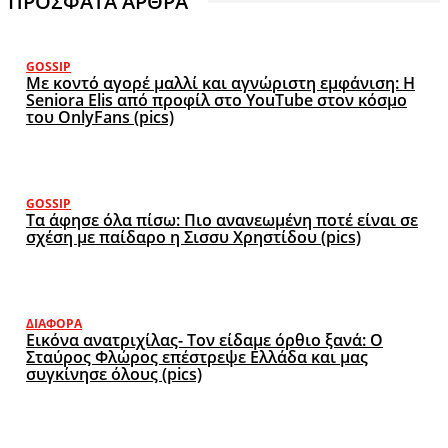
ΠΡΟΣΦΑΤΑ ΑΡΘΡΑ
GOSSIP
Με κοντό αγορέ μαλλί και αγνώριστη εμφάνιση: Η
Seniora Elis από προφίλ στο YouTube στον κόσμο
του OnlyFans (pics)
GOSSIP
Τα άφησε όλα πίσω: Πιο ανανεωμένη ποτέ είναι σε
σχέση με παίδαρο η Σισσυ Χρηστίδου (pics)
ΔΙΆΦΟΡΑ
Εικόνα ανατριχίλας- Τον είδαμε όρθιο ξανά: Ο
Σταύρος Φλώρος επέστρεψε Ελλάδα και μας
συγκίνησε όλους (pics)