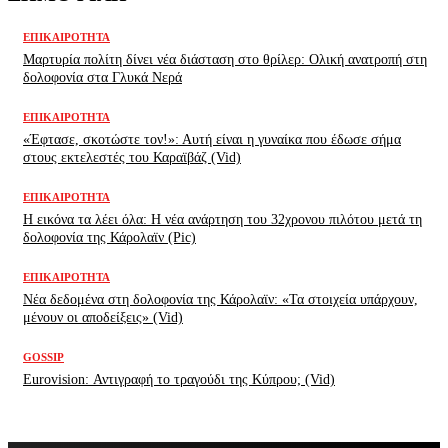
ΕΠΙΚΑΙΡΌΤΗΤΑ
Μαρτυρία πολίτη δίνει νέα διάσταση στο θρίλερ: Ολική ανατροπή στη
δολοφονία στα Γλυκά Νερά
ΕΠΙΚΑΙΡΌΤΗΤΑ
«Έφτασε, σκοτώστε τον!»: Αυτή είναι η γυναίκα που έδωσε σήμα
στους εκτελεστές του Καραϊβάζ (Vid)
ΕΠΙΚΑΙΡΌΤΗΤΑ
H εικόνα τα λέει όλα: H νέα ανάρτηση του 32χρονου πιλότου μετά τη
δολοφονία της Κάρολαϊν (Pic)
ΕΠΙΚΑΙΡΌΤΗΤΑ
Νέα δεδομένα στη δολοφονία της Κάρολαϊν: «Τα στοιχεία υπάρχουν,
μένουν οι αποδείξεις» (Vid)
GOSSIP
Eurovision: Αντιγραφή το τραγούδι της Κύπρου; (Vid)