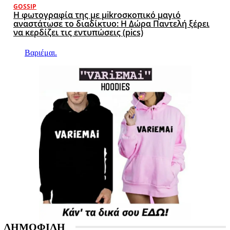
GOSSIP
Η φωτογραφία της με μikroσκοπικό μαγιό
αναστάτωσε το διαδίκτυο: Η Δώρα Παντελή ξέρει
να κερδίζει τις εντυπώσεις (pics)
Βαριέμαι.
ΔΗΜΟΦΙΛΗ