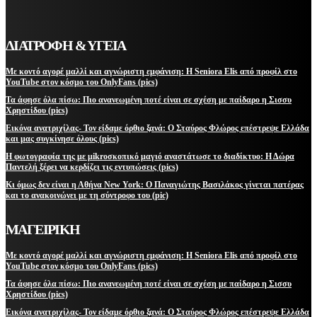
ΔΙΑΤΡΟΦΗ & ΥΓΕΙΑ
Με κοντό αγορέ μαλλί και αγνώριστη εμφάνιση: Η Seniora Elis από προφίλ στο
YouTube στον κόσμο του OnlyFans (pics)
Τα άφησε όλα πίσω: Πιο ανανεωμένη ποτέ είναι σε σχέση με παίδαρο η Σισσυ
Χρηστίδου (pics)
Εικόνα ανατριχίλας- Τον είδαμε όρθιο ξανά: Ο Σταύρος Φλώρος επέστρεψε Ελλάδα
και μας συγκίνησε όλους (pics)
Η φωτογραφία της με μikroσκοπικό μαγιό αναστάτωσε το διαδίκτυο: Η Δώρα
Παντελή ξέρει να κερδίζει τις εντυπώσεις (pics)
Κι όμως δεν είναι η Αθήνα New York: Ο Παναγιώτης Βασιλάκος γίνεται πατέρας
και το ανακοινώνει με τη σύντροφο του (pic)
ΜΑΓΕΙΡΙΚΗ
Με κοντό αγορέ μαλλί και αγνώριστη εμφάνιση: Η Seniora Elis από προφίλ στο
YouTube στον κόσμο του OnlyFans (pics)
Τα άφησε όλα πίσω: Πιο ανανεωμένη ποτέ είναι σε σχέση με παίδαρο η Σισσυ
Χρηστίδου (pics)
Εικόνα ανατριχίλας- Τον είδαμε όρθιο ξανά: Ο Σταύρος Φλώρος επέστρεψε Ελλάδα