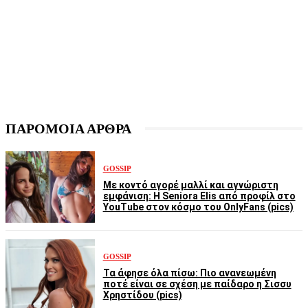
ΠΑΡΟΜΟΙΑ ΑΡΘΡΑ
GOSSIP
Με κοντό αγορέ μαλλί και αγνώριστη
εμφάνιση: Η Seniora Elis από προφίλ στο
YouTube στον κόσμο του OnlyFans (pics)
GOSSIP
Τα άφησε όλα πίσω: Πιο ανανεωμένη
ποτέ είναι σε σχέση με παίδαρο η Σισσυ
Χρηστίδου (pics)