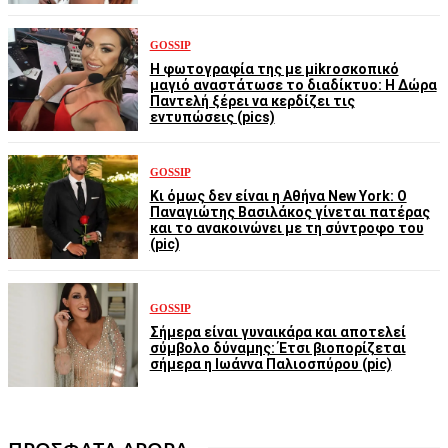
GOSSIP
Η φωτογραφία της με μikroσκοπικό
μαγιό αναστάτωσε το διαδίκτυο: Η Δώρα
Παντελή ξέρει να κερδίζει τις
εντυπώσεις (pics)
GOSSIP
Κι όμως δεν είναι η Αθήνα New York: Ο
Παναγιώτης Βασιλάκος γίνεται πατέρας
και το ανακοινώνει με τη σύντροφο του
(pic)
GOSSIP
Σήμερα είναι γυναικάρα και αποτελεί
σύμβολο δύναμης: Έτσι βιοπορίζεται
σήμερα η Ιωάννα Παλιοσπύρου (pic)