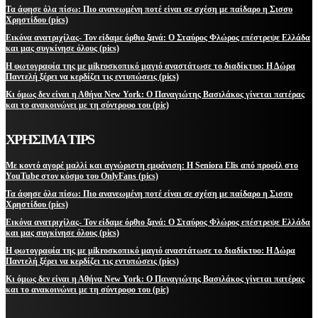
Τα άφησε όλα πίσω: Πιο ανανεωμένη ποτέ είναι σε σχέση με παίδαρο η Σισσυ
Χρηστίδου (pics)
Εικόνα ανατριχίλας- Τον είδαμε όρθιο ξανά: Ο Σταύρος Φλώρος επέστρεψε Ελλάδα
και μας συγκίνησε όλους (pics)
Η φωτογραφία της με μikroσκοπικό μαγιό αναστάτωσε το διαδίκτυο: Η Δώρα
Παντελή ξέρει να κερδίζει τις εντυπώσεις (pics)
Κι όμως δεν είναι η Αθήνα New York: Ο Παναγιώτης Βασιλάκος γίνεται πατέρας
και το ανακοινώνει με τη σύντροφο του (pic)
ΧΡΗΣΙΜΑ TIPS
Με κοντό αγορέ μαλλί και αγνώριστη εμφάνιση: Η Seniora Elis από προφίλ στο
YouTube στον κόσμο του OnlyFans (pics)
Τα άφησε όλα πίσω: Πιο ανανεωμένη ποτέ είναι σε σχέση με παίδαρο η Σισσυ
Χρηστίδου (pics)
Εικόνα ανατριχίλας- Τον είδαμε όρθιο ξανά: Ο Σταύρος Φλώρος επέστρεψε Ελλάδα
και μας συγκίνησε όλους (pics)
Η φωτογραφία της με μikroσκοπικό μαγιό αναστάτωσε το διαδίκτυο: Η Δώρα
Παντελή ξέρει να κερδίζει τις εντυπώσεις (pics)
Κι όμως δεν είναι η Αθήνα New York: Ο Παναγιώτης Βασιλάκος γίνεται πατέρας
και το ανακοινώνει με τη σύντροφο του (pic)