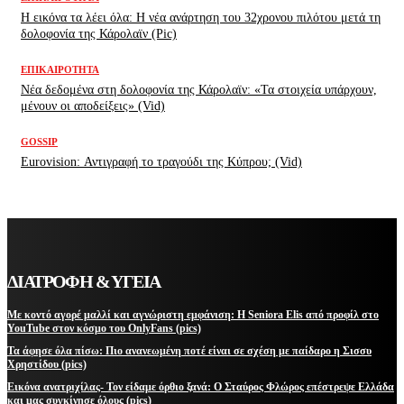
H εικόνα τα λέει όλα: H νέα ανάρτηση του 32χρονου πιλότου μετά τη
δολοφονία της Κάρολαϊν (Pic)
ΕΠΙΚΑΙΡΌΤΗΤΑ
Νέα δεδομένα στη δολοφονία της Κάρολαϊν: «Τα στοιχεία υπάρχουν,
μένουν οι αποδείξεις» (Vid)
GOSSIP
Eurovision: Αντιγραφή το τραγούδι της Κύπρου; (Vid)
ΔΙΑΤΡΟΦΗ & ΥΓΕΙΑ
Με κοντό αγορέ μαλλί και αγνώριστη εμφάνιση: Η Seniora Elis από προφίλ στο
YouTube στον κόσμο του OnlyFans (pics)
Τα άφησε όλα πίσω: Πιο ανανεωμένη ποτέ είναι σε σχέση με παίδαρο η Σισσυ
Χρηστίδου (pics)
Εικόνα ανατριχίλας- Τον είδαμε όρθιο ξανά: Ο Σταύρος Φλώρος επέστρεψε Ελλάδα
και μας συγκίνησε όλους (pics)