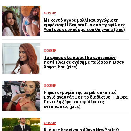
GOSSIP
Με κοντό αγορέ μαλλί και αγνώριστη
εμφάνιση: Η Seniora Elis από προφίλ στο
YouTube στον κόσμο του OnlyFans (pics)
GOSSIP
Τα άφησε όλα πίσω: Πιο ανανεωμένη
ποτέ είναι σε σχέση με παίδαρο η Σισσυ
Χρηστίδου (pics)
GOSSIP
Η φωτογραφία της με μikroσκοπικό
μαγιό αναστάτωσε το διαδίκτυο: Η Δώρα
Παντελή ξέρει να κερδίζει τις
εντυπώσεις (pics)
GOSSIP
Κι όμως δεν είναι η Αθήνα New York: Ο