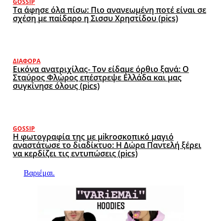
GOSSIP
Τα άφησε όλα πίσω: Πιο ανανεωμένη ποτέ είναι σε
σχέση με παίδαρο η Σισσυ Χρηστίδου (pics)
ΔΙΆΦΟΡΑ
Εικόνα ανατριχίλας- Τον είδαμε όρθιο ξανά: Ο
Σταύρος Φλώρος επέστρεψε Ελλάδα και μας
συγκίνησε όλους (pics)
GOSSIP
Η φωτογραφία της με μikroσκοπικό μαγιό
αναστάτωσε το διαδίκτυο: Η Δώρα Παντελή ξέρει
να κερδίζει τις εντυπώσεις (pics)
Βαριέμαι.