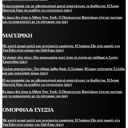
Η φωτογραφία της με μikroσκοπικό μαγιό αναστάτωσε το διαδίκτυο: Η Δώρα
Παντελή ξέρει να κερδίζει τις εντυπώσεις (pics)
Κι όμως δεν είναι η Αθήνα New York: Ο Παναγιώτης Βασιλάκος γίνεται πατέρας
και το ανακοινώνει με τη σύντροφο του (pic)
ΜΑΓΕΙΡΙΚΗ
Με κοντό αγορέ μαλλί και αγνώριστη εμφάνιση: Η Seniora Elis από προφίλ στο
YouTube στον κόσμο του OnlyFans (pics)
Τα άφησε όλα πίσω: Πιο ανανεωμένη ποτέ είναι σε σχέση με παίδαρο η Σισσυ
Χρηστίδου (pics)
Εικόνα ανατριχίλας- Τον είδαμε όρθιο ξανά: Ο Σταύρος Φλώρος επέστρεψε Ελλάδα
και μας συγκίνησε όλους (pics)
Η φωτογραφία της με μikroσκοπικό μαγιό αναστάτωσε το διαδίκτυο: Η Δώρα
Παντελή ξέρει να κερδίζει τις εντυπώσεις (pics)
Κι όμως δεν είναι η Αθήνα New York: Ο Παναγιώτης Βασιλάκος γίνεται πατέρας
και το ανακοινώνει με τη σύντροφο του (pic)
ΟΜΟΡΦΙΑ & ΕΥΕΞΙΑ
Με κοντό αγορέ μαλλί και αγνώριστη εμφάνιση: Η Seniora Elis από προφίλ στο
YouTube στον κόσμο του OnlyFans (pics)