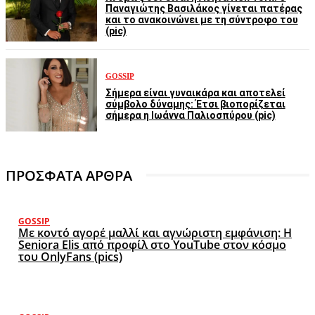
Παναγιώτης Βασιλάκος γίνεται πατέρας
και το ανακοινώνει με τη σύντροφο του
(pic)
GOSSIP
Σήμερα είναι γυναικάρα και αποτελεί
σύμβολο δύναμης: Έτσι βιοπορίζεται
σήμερα η Ιωάννα Παλιοσπύρου (pic)
ΠΡΟΣΦΑΤΑ ΑΡΘΡΑ
GOSSIP
Με κοντό αγορέ μαλλί και αγνώριστη εμφάνιση: Η
Seniora Elis από προφίλ στο YouTube στον κόσμο
του OnlyFans (pics)