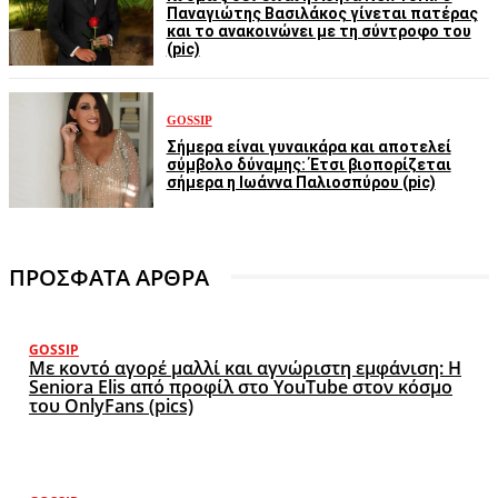
Παναγιώτης Βασιλάκος γίνεται πατέρας
και το ανακοινώνει με τη σύντροφο του
(pic)
GOSSIP
Σήμερα είναι γυναικάρα και αποτελεί
σύμβολο δύναμης: Έτσι βιοπορίζεται
σήμερα η Ιωάννα Παλιοσπύρου (pic)
ΠΡΟΣΦΑΤΑ ΑΡΘΡΑ
GOSSIP
Με κοντό αγορέ μαλλί και αγνώριστη εμφάνιση: Η
Seniora Elis από προφίλ στο YouTube στον κόσμο
του OnlyFans (pics)