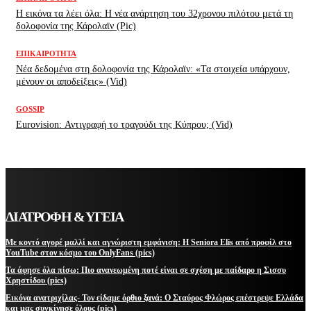
H εικόνα τα λέει όλα: H νέα ανάρτηση του 32χρονου πιλότου μετά τη
δολοφονία της Κάρολαϊν (Pic)
ΕΠΙΚΑΙΡΌΤΗΤΑ
Νέα δεδομένα στη δολοφονία της Κάρολαϊν: «Τα στοιχεία υπάρχουν,
μένουν οι αποδείξεις» (Vid)
GOSSIP
Eurovision: Αντιγραφή το τραγούδι της Κύπρου; (Vid)
ΔΙΑΤΡΟΦΗ & ΥΓΕΙΑ
Με κοντό αγορέ μαλλί και αγνώριστη εμφάνιση: Η Seniora Elis από προφίλ στο
YouTube στον κόσμο του OnlyFans (pics)
Τα άφησε όλα πίσω: Πιο ανανεωμένη ποτέ είναι σε σχέση με παίδαρο η Σισσυ
Χρηστίδου (pics)
Εικόνα ανατριχίλας- Τον είδαμε όρθιο ξανά: Ο Σταύρος Φλώρος επέστρεψε Ελλάδα
και μας συγκίνησε όλους (pics)