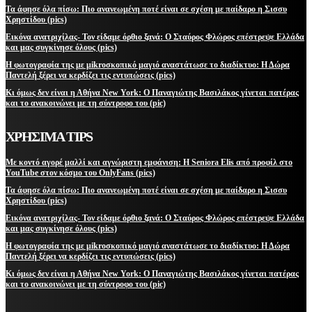
Τα άφησε όλα πίσω: Πιο ανανεωμένη ποτέ είναι σε σχέση με παίδαρο η Σισσυ
Χρηστίδου (pics)
Εικόνα ανατριχίλας- Τον είδαμε όρθιο ξανά: Ο Σταύρος Φλώρος επέστρεψε Ελλάδα
και μας συγκίνησε όλους (pics)
Η φωτογραφία της με μikroσκοπικό μαγιό αναστάτωσε το διαδίκτυο: Η Δώρα
Παντελή ξέρει να κερδίζει τις εντυπώσεις (pics)
Κι όμως δεν είναι η Αθήνα New York: Ο Παναγιώτης Βασιλάκος γίνεται πατέρας
και το ανακοινώνει με τη σύντροφο του (pic)
ΧΡΗΣΙΜΑ TIPS
Με κοντό αγορέ μαλλί και αγνώριστη εμφάνιση: Η Seniora Elis από προφίλ στο
YouTube στον κόσμο του OnlyFans (pics)
Τα άφησε όλα πίσω: Πιο ανανεωμένη ποτέ είναι σε σχέση με παίδαρο η Σισσυ
Χρηστίδου (pics)
Εικόνα ανατριχίλας- Τον είδαμε όρθιο ξανά: Ο Σταύρος Φλώρος επέστρεψε Ελλάδα
και μας συγκίνησε όλους (pics)
Η φωτογραφία της με μikroσκοπικό μαγιό αναστάτωσε το διαδίκτυο: Η Δώρα
Παντελή ξέρει να κερδίζει τις εντυπώσεις (pics)
Κι όμως δεν είναι η Αθήνα New York: Ο Παναγιώτης Βασιλάκος γίνεται πατέρας
και το ανακοινώνει με τη σύντροφο του (pic)