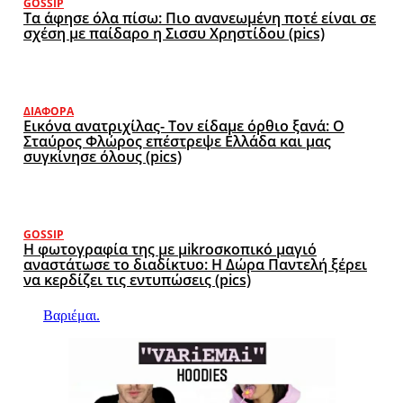
GOSSIP
Τα άφησε όλα πίσω: Πιο ανανεωμένη ποτέ είναι σε
σχέση με παίδαρο η Σισσυ Χρηστίδου (pics)
ΔΙΆΦΟΡΑ
Εικόνα ανατριχίλας- Τον είδαμε όρθιο ξανά: Ο
Σταύρος Φλώρος επέστρεψε Ελλάδα και μας
συγκίνησε όλους (pics)
GOSSIP
Η φωτογραφία της με μikroσκοπικό μαγιό
αναστάτωσε το διαδίκτυο: Η Δώρα Παντελή ξέρει
να κερδίζει τις εντυπώσεις (pics)
Βαριέμαι.