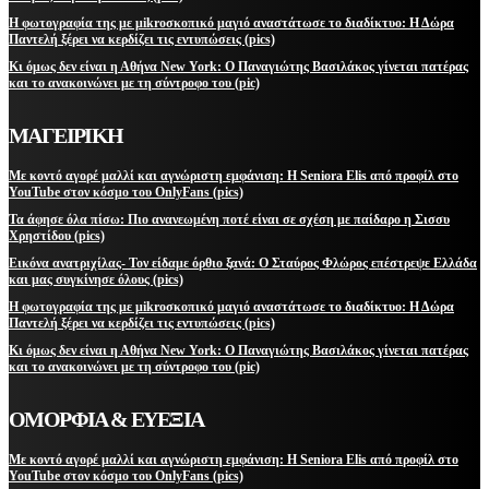
Η φωτογραφία της με μikroσκοπικό μαγιό αναστάτωσε το διαδίκτυο: Η Δώρα
Παντελή ξέρει να κερδίζει τις εντυπώσεις (pics)
Κι όμως δεν είναι η Αθήνα New York: Ο Παναγιώτης Βασιλάκος γίνεται πατέρας
και το ανακοινώνει με τη σύντροφο του (pic)
ΜΑΓΕΙΡΙΚΗ
Με κοντό αγορέ μαλλί και αγνώριστη εμφάνιση: Η Seniora Elis από προφίλ στο
YouTube στον κόσμο του OnlyFans (pics)
Τα άφησε όλα πίσω: Πιο ανανεωμένη ποτέ είναι σε σχέση με παίδαρο η Σισσυ
Χρηστίδου (pics)
Εικόνα ανατριχίλας- Τον είδαμε όρθιο ξανά: Ο Σταύρος Φλώρος επέστρεψε Ελλάδα
και μας συγκίνησε όλους (pics)
Η φωτογραφία της με μikroσκοπικό μαγιό αναστάτωσε το διαδίκτυο: Η Δώρα
Παντελή ξέρει να κερδίζει τις εντυπώσεις (pics)
Κι όμως δεν είναι η Αθήνα New York: Ο Παναγιώτης Βασιλάκος γίνεται πατέρας
και το ανακοινώνει με τη σύντροφο του (pic)
ΟΜΟΡΦΙΑ & ΕΥΕΞΙΑ
Με κοντό αγορέ μαλλί και αγνώριστη εμφάνιση: Η Seniora Elis από προφίλ στο
YouTube στον κόσμο του OnlyFans (pics)