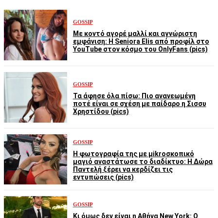
GOSSIP
Με κοντό αγορέ μαλλί και αγνώριστη
εμφάνιση: Η Seniora Elis από προφίλ στο
YouTube στον κόσμο του OnlyFans (pics)
GOSSIP
Τα άφησε όλα πίσω: Πιο ανανεωμένη
ποτέ είναι σε σχέση με παίδαρο η Σισσυ
Χρηστίδου (pics)
GOSSIP
Η φωτογραφία της με μikroσκοπικό
μαγιό αναστάτωσε το διαδίκτυο: Η Δώρα
Παντελή ξέρει να κερδίζει τις
εντυπώσεις (pics)
GOSSIP
Κι όμως δεν είναι η Αθήνα New York: Ο