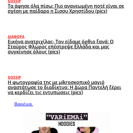
GOSSIP
Τα άφησε όλα πίσω: Πιο ανανεωμένη ποτέ είναι σε
σχέση με παίδαρο η Σισσυ Χρηστίδου (pics)
ΔΙΆΦΟΡΑ
Εικόνα ανατριχίλας- Τον είδαμε όρθιο ξανά: Ο
Σταύρος Φλώρος επέστρεψε Ελλάδα και μας
συγκίνησε όλους (pics)
GOSSIP
Η φωτογραφία της με μikroσκοπικό μαγιό
αναστάτωσε το διαδίκτυο: Η Δώρα Παντελή ξέρει
να κερδίζει τις εντυπώσεις (pics)
Βαριέμαι.