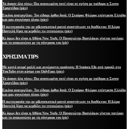
Τα άφησε όλα πίσω: Πιο ανανεωμένη ποτέ είναι σε σχέση με παίδαρο η Σισσυ
Χρηστίδου (pics)
Εικόνα ανατριχίλας- Τον είδαμε όρθιο ξανά: Ο Σταύρος Φλώρος επέστρεψε Ελλάδα
και μας συγκίνησε όλους (pics)
Η φωτογραφία της με μikroσκοπικό μαγιό αναστάτωσε το διαδίκτυο: Η Δώρα
Παντελή ξέρει να κερδίζει τις εντυπώσεις (pics)
Κι όμως δεν είναι η Αθήνα New York: Ο Παναγιώτης Βασιλάκος γίνεται πατέρας
και το ανακοινώνει με τη σύντροφο του (pic)
ΧΡΗΣΙΜΑ TIPS
Με κοντό αγορέ μαλλί και αγνώριστη εμφάνιση: Η Seniora Elis από προφίλ στο
YouTube στον κόσμο του OnlyFans (pics)
Τα άφησε όλα πίσω: Πιο ανανεωμένη ποτέ είναι σε σχέση με παίδαρο η Σισσυ
Χρηστίδου (pics)
Εικόνα ανατριχίλας- Τον είδαμε όρθιο ξανά: Ο Σταύρος Φλώρος επέστρεψε Ελλάδα
και μας συγκίνησε όλους (pics)
Η φωτογραφία της με μikroσκοπικό μαγιό αναστάτωσε το διαδίκτυο: Η Δώρα
Παντελή ξέρει να κερδίζει τις εντυπώσεις (pics)
Κι όμως δεν είναι η Αθήνα New York: Ο Παναγιώτης Βασιλάκος γίνεται πατέρας
και το ανακοινώνει με τη σύντροφο του (pic)