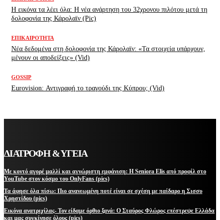
H εικόνα τα λέει όλα: H νέα ανάρτηση του 32χρονου πιλότου μετά τη
δολοφονία της Κάρολαϊν (Pic)
ΕΠΙΚΑΙΡΌΤΗΤΑ
Νέα δεδομένα στη δολοφονία της Κάρολαϊν: «Τα στοιχεία υπάρχουν,
μένουν οι αποδείξεις» (Vid)
GOSSIP
Eurovision: Αντιγραφή το τραγούδι της Κύπρου; (Vid)
ΔΙΑΤΡΟΦΗ & ΥΓΕΙΑ
Με κοντό αγορέ μαλλί και αγνώριστη εμφάνιση: Η Seniora Elis από προφίλ στο
YouTube στον κόσμο του OnlyFans (pics)
Τα άφησε όλα πίσω: Πιο ανανεωμένη ποτέ είναι σε σχέση με παίδαρο η Σισσυ
Χρηστίδου (pics)
Εικόνα ανατριχίλας- Τον είδαμε όρθιο ξανά: Ο Σταύρος Φλώρος επέστρεψε Ελλάδα
και μας συγκίνησε όλους (pics)