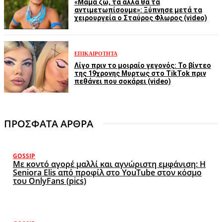
«Μαμά ζω, τα άλλα θα τα
αντιμετωπίσουμε»: Ξύπνησε μετά τα
χειρουργεία ο Σταύρος Φλωρος (video)
ΕΠΙΚΑΙΡΌΤΗΤΑ
Λίγο πριν το μοιραίο γεγονός: Το βίντεο
της 19χρονης Μυρτως στο TikTok πριν
πεθάνει που σοκάρει (video)
ΠΡΟΣΦΑΤΑ ΑΡΘΡΑ
GOSSIP
Με κοντό αγορέ μαλλί και αγνώριστη εμφάνιση: Η
Seniora Elis από προφίλ στο YouTube στον κόσμο
του OnlyFans (pics)