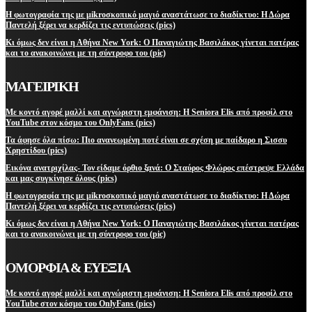
Η φωτογραφία της με μikroσκοπικό μαγιό αναστάτωσε το διαδίκτυο: Η Δώρα
Παντελή ξέρει να κερδίζει τις εντυπώσεις (pics)
Κι όμως δεν είναι η Αθήνα New York: Ο Παναγιώτης Βασιλάκος γίνεται πατέρας
και το ανακοινώνει με τη σύντροφο του (pic)
ΜΑΓΕΙΡΙΚΗ
Με κοντό αγορέ μαλλί και αγνώριστη εμφάνιση: Η Seniora Elis από προφίλ στο
YouTube στον κόσμο του OnlyFans (pics)
Τα άφησε όλα πίσω: Πιο ανανεωμένη ποτέ είναι σε σχέση με παίδαρο η Σισσυ
Χρηστίδου (pics)
Εικόνα ανατριχίλας- Τον είδαμε όρθιο ξανά: Ο Σταύρος Φλώρος επέστρεψε Ελλάδα
και μας συγκίνησε όλους (pics)
Η φωτογραφία της με μikroσκοπικό μαγιό αναστάτωσε το διαδίκτυο: Η Δώρα
Παντελή ξέρει να κερδίζει τις εντυπώσεις (pics)
Κι όμως δεν είναι η Αθήνα New York: Ο Παναγιώτης Βασιλάκος γίνεται πατέρας
και το ανακοινώνει με τη σύντροφο του (pic)
ΟΜΟΡΦΙΑ & ΕΥΕΞΙΑ
Με κοντό αγορέ μαλλί και αγνώριστη εμφάνιση: Η Seniora Elis από προφίλ στο
YouTube στον κόσμο του OnlyFans (pics)