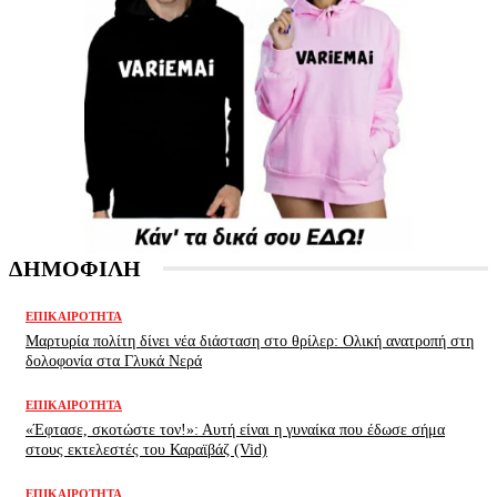
ΔΗΜΟΦΙΛΗ
ΕΠΙΚΑΙΡΌΤΗΤΑ
Μαρτυρία πολίτη δίνει νέα διάσταση στο θρίλερ: Ολική ανατροπή στη
δολοφονία στα Γλυκά Νερά
ΕΠΙΚΑΙΡΌΤΗΤΑ
«Έφτασε, σκοτώστε τον!»: Αυτή είναι η γυναίκα που έδωσε σήμα
στους εκτελεστές του Καραϊβάζ (Vid)
ΕΠΙΚΑΙΡΌΤΗΤΑ