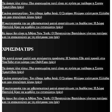
Τα άφησε όλα πίσω: Πιο ανανεωμένη ποτέ είναι σε σχέση με παίδαρο η Σισσυ
Χρηστίδου (pics)
Εικόνα ανατριχίλας- Τον είδαμε όρθιο ξανά: Ο Σταύρος Φλώρος επέστρεψε Ελλάδα
και μας συγκίνησε όλους (pics)
Η φωτογραφία της με μikroσκοπικό μαγιό αναστάτωσε το διαδίκτυο: Η Δώρα
Παντελή ξέρει να κερδίζει τις εντυπώσεις (pics)
Κι όμως δεν είναι η Αθήνα New York: Ο Παναγιώτης Βασιλάκος γίνεται πατέρας
και το ανακοινώνει με τη σύντροφο του (pic)
ΧΡΗΣΙΜΑ TIPS
Με κοντό αγορέ μαλλί και αγνώριστη εμφάνιση: Η Seniora Elis από προφίλ στο
YouTube στον κόσμο του OnlyFans (pics)
Τα άφησε όλα πίσω: Πιο ανανεωμένη ποτέ είναι σε σχέση με παίδαρο η Σισσυ
Χρηστίδου (pics)
Εικόνα ανατριχίλας- Τον είδαμε όρθιο ξανά: Ο Σταύρος Φλώρος επέστρεψε Ελλάδα
και μας συγκίνησε όλους (pics)
Η φωτογραφία της με μikroσκοπικό μαγιό αναστάτωσε το διαδίκτυο: Η Δώρα
Παντελή ξέρει να κερδίζει τις εντυπώσεις (pics)
Κι όμως δεν είναι η Αθήνα New York: Ο Παναγιώτης Βασιλάκος γίνεται πατέρας
και το ανακοινώνει με τη σύντροφο του (pic)