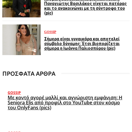
Παναγιώτης Βασιλάκος γίνεται πατέρας
και το ανακοινώνει με τη σύντροφο του
(pic)
GOSSIP
Σήμερα είναι γυναικάρα και αποτελεί
σύμβολο δύναμης: Έτσι βιοπορίζεται
σήμερα η Ιωάννα Παλιοσπύρου (pic)
ΠΡΟΣΦΑΤΑ ΑΡΘΡΑ
GOSSIP
Με κοντό αγορέ μαλλί και αγνώριστη εμφάνιση: Η
Seniora Elis από προφίλ στο YouTube στον κόσμο
του OnlyFans (pics)