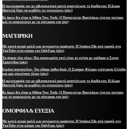
Η φωτογραφία της με μikroσκοπικό μαγιό αναστάτωσε το διαδίκτυο: Η Δώρα
Παντελή ξέρει να κερδίζει τις εντυπώσεις (pics)
Κι όμως δεν είναι η Αθήνα New York: Ο Παναγιώτης Βασιλάκος γίνεται πατέρας
και το ανακοινώνει με τη σύντροφο του (pic)
ΜΑΓΕΙΡΙΚΗ
Με κοντό αγορέ μαλλί και αγνώριστη εμφάνιση: Η Seniora Elis από προφίλ στο
YouTube στον κόσμο του OnlyFans (pics)
Τα άφησε όλα πίσω: Πιο ανανεωμένη ποτέ είναι σε σχέση με παίδαρο η Σισσυ
Χρηστίδου (pics)
Εικόνα ανατριχίλας- Τον είδαμε όρθιο ξανά: Ο Σταύρος Φλώρος επέστρεψε Ελλάδα
και μας συγκίνησε όλους (pics)
Η φωτογραφία της με μikroσκοπικό μαγιό αναστάτωσε το διαδίκτυο: Η Δώρα
Παντελή ξέρει να κερδίζει τις εντυπώσεις (pics)
Κι όμως δεν είναι η Αθήνα New York: Ο Παναγιώτης Βασιλάκος γίνεται πατέρας
και το ανακοινώνει με τη σύντροφο του (pic)
ΟΜΟΡΦΙΑ & ΕΥΕΞΙΑ
Με κοντό αγορέ μαλλί και αγνώριστη εμφάνιση: Η Seniora Elis από προφίλ στο
YouTube στον κόσμο του OnlyFans (pics)