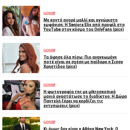
GOSSIP
Με κοντό αγορέ μαλλί και αγνώριστη
εμφάνιση: Η Seniora Elis από προφίλ στο
YouTube στον κόσμο του OnlyFans (pics)
GOSSIP
Τα άφησε όλα πίσω: Πιο ανανεωμένη
ποτέ είναι σε σχέση με παίδαρο η Σισσυ
Χρηστίδου (pics)
GOSSIP
Η φωτογραφία της με μikroσκοπικό
μαγιό αναστάτωσε το διαδίκτυο: Η Δώρα
Παντελή ξέρει να κερδίζει τις
εντυπώσεις (pics)
GOSSIP
Κι όμως δεν είναι η Αθήνα New York: Ο