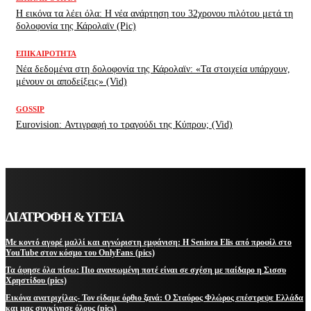
H εικόνα τα λέει όλα: H νέα ανάρτηση του 32χρονου πιλότου μετά τη
δολοφονία της Κάρολαϊν (Pic)
ΕΠΙΚΑΙΡΌΤΗΤΑ
Νέα δεδομένα στη δολοφονία της Κάρολαϊν: «Τα στοιχεία υπάρχουν,
μένουν οι αποδείξεις» (Vid)
GOSSIP
Eurovision: Αντιγραφή το τραγούδι της Κύπρου; (Vid)
ΔΙΑΤΡΟΦΗ & ΥΓΕΙΑ
Με κοντό αγορέ μαλλί και αγνώριστη εμφάνιση: Η Seniora Elis από προφίλ στο
YouTube στον κόσμο του OnlyFans (pics)
Τα άφησε όλα πίσω: Πιο ανανεωμένη ποτέ είναι σε σχέση με παίδαρο η Σισσυ
Χρηστίδου (pics)
Εικόνα ανατριχίλας- Τον είδαμε όρθιο ξανά: Ο Σταύρος Φλώρος επέστρεψε Ελλάδα
και μας συγκίνησε όλους (pics)