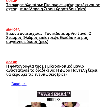
GOSSIP
Τα άφησε όλα πίσω: Πιο ανανεωμένη ποτέ είναι σε
σχέση με παίδαρο η Σισσυ Χρηστίδου (pics)
ΔΙΆΦΟΡΑ
Εικόνα ανατριχίλας- Τον είδαμε όρθιο ξανά: Ο
Σταύρος Φλώρος επέστρεψε Ελλάδα και μας
συγκίνησε όλους (pics)
GOSSIP
Η φωτογραφία της με μikroσκοπικό μαγιό
αναστάτωσε το διαδίκτυο: Η Δώρα Παντελή ξέρει
να κερδίζει τις εντυπώσεις (pics)
Βαριέμαι.