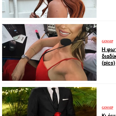
GOSSIP
Η φωτ
διαδί
(pics)
GOSSIP
Κι όμ