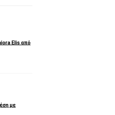
iora Elis από
χέση με