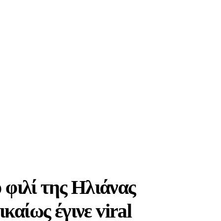
 φιλί της Ηλιάνας
καίως έγινε viral