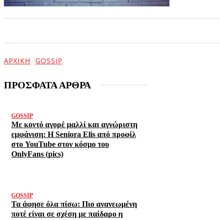
ΑΡΧΙΚΗ
ΕΠΙΚΑΙΡΟΤΗΤΑ
ΨΥΧΑΓΩΓΙΑ
ΑΡΧΙΚΉ
GOSSIP
ΠΡΟΣΦΑΤΑ ΑΡΘΡΑ
GOSSIP
Με κοντό αγορέ μαλλί και αγνώριστη
εμφάνιση: Η Seniora Elis από προφίλ
στο YouTube στον κόσμο του
OnlyFans (pics)
GOSSIP
Τα άφησε όλα πίσω: Πιο ανανεωμένη
ποτέ είναι σε σχέση με παίδαρο η