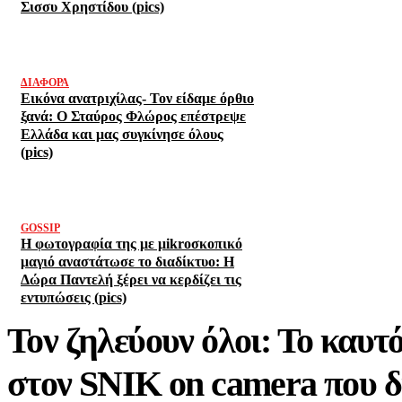
Σισσυ Χρηστίδου (pics)
ΔΙΆΦΟΡΑ
Εικόνα ανατριχίλας- Τον είδαμε όρθιο
ξανά: Ο Σταύρος Φλώρος επέστρεψε
Ελλάδα και μας συγκίνησε όλους
(pics)
GOSSIP
Η φωτογραφία της με μikroσκοπικό
μαγιό αναστάτωσε το διαδίκτυο: Η
Δώρα Παντελή ξέρει να κερδίζει τις
εντυπώσεις (pics)
Τον ζηλεύουν όλοι: Το καυτό
στον SNIK on camera που δι