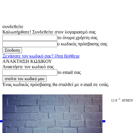
συνδεθείτε
Καλωσήρθατε! Συνδεθείτε στον λογαριασμό σας
το όνομα χρήστη σας
ο κωδικός πρόσβασης σας
Ξεχάσατε τον κωδικό σας? ζήτα βοήθεια
ΑΝΑΚΤΗΣΗ ΚΩΔΙΚΟΥ
Ανακτήστε τον κωδικό σας
το email σας
Ένας κωδικός πρόσβασης θα σταλθεί με e-mail σε εσάς.
C
12.8
ATHEN
VARiEMAi
OFFICIAL