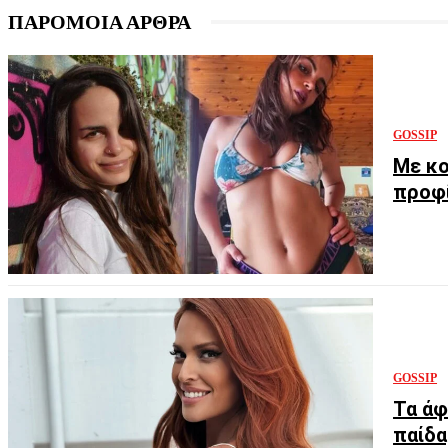
ΠΑΡΟΜΟΙΑ ΑΡΘΡΑ
GOSSIP
Με κο
προφί
GOSSIP
Τα άφ
παίδα