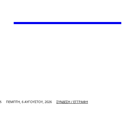
VARiEMAi
ΠΈΜΠΤΗ, 6 ΑΥΓΟΎΣΤΟΥ, 2026
ΣΎΝΔΕΣΗ / ΕΓΓΡΑΦΉ
S