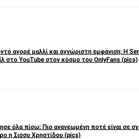
ντό αγορέ μαλλί και αγνώριστη εμφάνιση: Η Sen
λ στο YouTube στον κόσμο του OnlyFans (pics)
ησε όλα πίσω: Πιο ανανεωμένη ποτέ είναι σε σ
ρο η Σισσυ Χρηστίδου (pics)