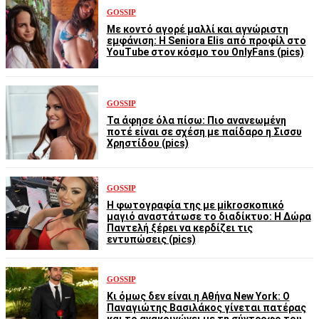
GOSSIP
Με κοντό αγορέ μαλλί και αγνώριστη
εμφάνιση: Η Seniora Elis από προφίλ στο
YouTube στον κόσμο του OnlyFans (pics)
GOSSIP
Τα άφησε όλα πίσω: Πιο ανανεωμένη
ποτέ είναι σε σχέση με παίδαρο η Σισσυ
Χρηστίδου (pics)
GOSSIP
Η φωτογραφία της με μikroσκοπικό
μαγιό αναστάτωσε το διαδίκτυο: Η Δώρα
Παντελή ξέρει να κερδίζει τις
εντυπώσεις (pics)
GOSSIP
Κι όμως δεν είναι η Αθήνα New York: Ο
Παναγιώτης Βασιλάκος γίνεται πατέρας