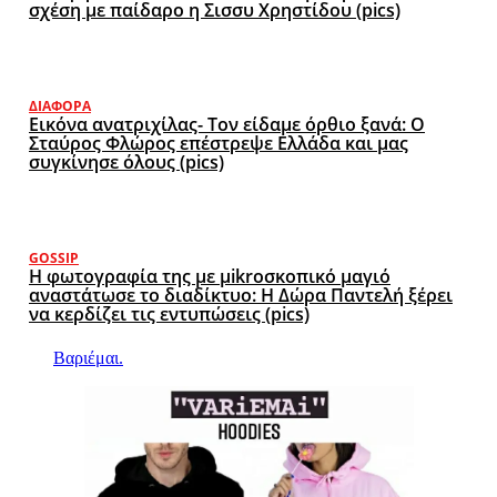
σχέση με παίδαρο η Σισσυ Χρηστίδου (pics)
ΔΙΆΦΟΡΑ
Εικόνα ανατριχίλας- Τον είδαμε όρθιο ξανά: Ο
Σταύρος Φλώρος επέστρεψε Ελλάδα και μας
συγκίνησε όλους (pics)
GOSSIP
Η φωτογραφία της με μikroσκοπικό μαγιό
αναστάτωσε το διαδίκτυο: Η Δώρα Παντελή ξέρει
να κερδίζει τις εντυπώσεις (pics)
Βαριέμαι.