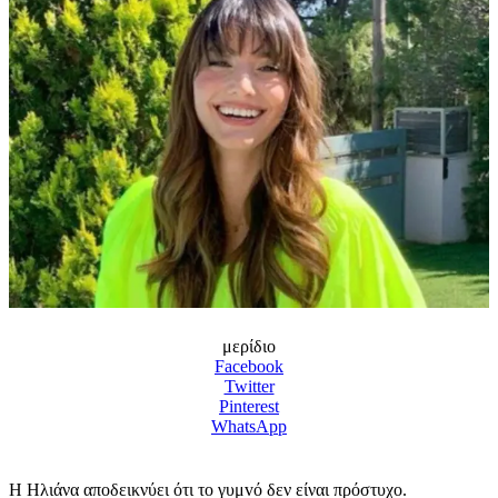
μερίδιο
Facebook
Twitter
Pinterest
WhatsApp
Η Ηλιάνα αποδεικνύει ότι το γυμvό δεν είναι πρόστυχο.