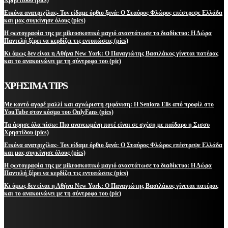
Εικόνα ανατριχίλας- Τον είδαμε όρθιο ξανά: Ο Σταύρος Φλώρος επέστρεψε Ελλάδα
και μας συγκίνησε όλους (pics)
Η φωτογραφία της με μikroσκοπικό μαγιό αναστάτωσε το διαδίκτυο: Η Δώρα
Παντελή ξέρει να κερδίζει τις εντυπώσεις (pics)
Κι όμως δεν είναι η Αθήνα New York: Ο Παναγιώτης Βασιλάκος γίνεται πατέρας
και το ανακοινώνει με τη σύντροφο του (pic)
ΧΡΗΣΙΜΑ TIPS
Με κοντό αγορέ μαλλί και αγνώριστη εμφάνιση: Η Seniora Elis από προφίλ στο
YouTube στον κόσμο του OnlyFans (pics)
Τα άφησε όλα πίσω: Πιο ανανεωμένη ποτέ είναι σε σχέση με παίδαρο η Σισσυ
Χρηστίδου (pics)
Εικόνα ανατριχίλας- Τον είδαμε όρθιο ξανά: Ο Σταύρος Φλώρος επέστρεψε Ελλάδα
και μας συγκίνησε όλους (pics)
Η φωτογραφία της με μikroσκοπικό μαγιό αναστάτωσε το διαδίκτυο: Η Δώρα
Παντελή ξέρει να κερδίζει τις εντυπώσεις (pics)
Κι όμως δεν είναι η Αθήνα New York: Ο Παναγιώτης Βασιλάκος γίνεται πατέρας
και το ανακοινώνει με τη σύντροφο του (pic)
ΜΕΙΝΕΤΕ ΕΝΗΜΕΡΩΜΕΝΟΙ