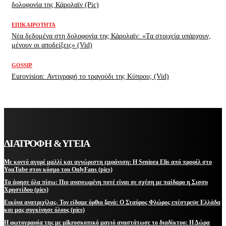
δολοφονία της Κάρολαϊν (Pic)
ΕΠΙΚΑΙΡΌΤΗΤΑ
Νέα δεδομένα στη δολοφονία της Κάρολαϊν: «Τα στοιχεία υπάρχουν,
μένουν οι αποδείξεις» (Vid)
GOSSIP
Eurovision: Αντιγραφή το τραγούδι της Κύπρου; (Vid)
ΔΙΑΤΡΟΦΗ & ΥΓΕΙΑ
Με κοντό αγορέ μαλλί και αγνώριστη εμφάνιση: Η Seniora Elis από προφίλ στο
YouTube στον κόσμο του OnlyFans (pics)
Τα άφησε όλα πίσω: Πιο ανανεωμένη ποτέ είναι σε σχέση με παίδαρο η Σισσυ
Χρηστίδου (pics)
Εικόνα ανατριχίλας- Τον είδαμε όρθιο ξανά: Ο Σταύρος Φλώρος επέστρεψε Ελλάδα
και μας συγκίνησε όλους (pics)
Η φωτογραφία της με μikroσκοπικό μαγιό αναστάτωσε το διαδίκτυο: Η Δώρα