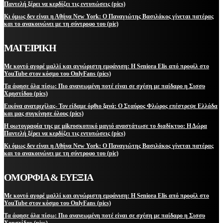
Παντελή ξέρει να κερδίζει τις εντυπώσεις (pics)
Κι όμως δεν είναι η Αθήνα New York: Ο Παναγιώτης Βασιλάκος γίνεται πατέρας
και το ανακοινώνει με τη σύντροφο του (pic)
ΜΑΓΕΙΡΙΚΗ
Με κοντό αγορέ μαλλί και αγνώριστη εμφάνιση: Η Seniora Elis από προφίλ στο
YouTube στον κόσμο του OnlyFans (pics)
Τα άφησε όλα πίσω: Πιο ανανεωμένη ποτέ είναι σε σχέση με παίδαρο η Σισσυ
Χρηστίδου (pics)
Εικόνα ανατριχίλας- Τον είδαμε όρθιο ξανά: Ο Σταύρος Φλώρος επέστρεψε Ελλάδα
και μας συγκίνησε όλους (pics)
Η φωτογραφία της με μikroσκοπικό μαγιό αναστάτωσε το διαδίκτυο: Η Δώρα
Παντελή ξέρει να κερδίζει τις εντυπώσεις (pics)
Κι όμως δεν είναι η Αθήνα New York: Ο Παναγιώτης Βασιλάκος γίνεται πατέρας
και το ανακοινώνει με τη σύντροφο του (pic)
ΟΜΟΡΦΙΑ & ΕΥΕΞΙΑ
Με κοντό αγορέ μαλλί και αγνώριστη εμφάνιση: Η Seniora Elis από προφίλ στο
YouTube στον κόσμο του OnlyFans (pics)
Τα άφησε όλα πίσω: Πιο ανανεωμένη ποτέ είναι σε σχέση με παίδαρο η Σισσυ
Χρηστίδου (pics)