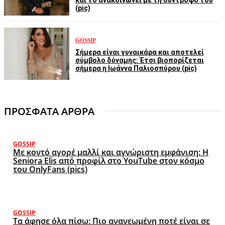
και το ανακοινώνει με τη σύντροφο του
(pic)
GOSSIP
Σήμερα είναι γυναικάρα και αποτελεί
σύμβολο δύναμης: Έτσι βιοπορίζεται
σήμερα η Ιωάννα Παλιοσπύρου (pic)
ΠΡΟΣΦΑΤΑ ΑΡΘΡΑ
GOSSIP
Με κοντό αγορέ μαλλί και αγνώριστη εμφάνιση: Η
Seniora Elis από προφίλ στο YouTube στον κόσμο
του OnlyFans (pics)
GOSSIP
Τα άφησε όλα πίσω: Πιο ανανεωμένη ποτέ είναι σε