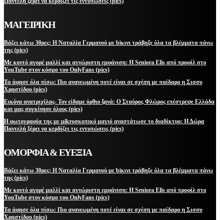
Παντελή ξέρει να κερδίζει τις εντυπώσεις (pics)
ΜΑΓΕΙΡΙΚΗ
Βάζει κάτω 30ρες: Η Ναταλία Γερμανού με biκινι τράβηξε όλα τα βλέμματα πάνω
της (pics)
Με κοντό αγορέ μαλλί και αγνώριστη εμφάνιση: Η Seniora Elis από προφίλ στο
YouTube στον κόσμο του OnlyFans (pics)
Τα άφησε όλα πίσω: Πιο ανανεωμένη ποτέ είναι σε σχέση με παίδαρο η Σισσυ
Χρηστίδου (pics)
Εικόνα ανατριχίλας- Τον είδαμε όρθιο ξανά: Ο Σταύρος Φλώρος επέστρεψε Ελλάδα
και μας συγκίνησε όλους (pics)
Η φωτογραφία της με μikroσκοπικό μαγιό αναστάτωσε το διαδίκτυο: Η Δώρα
Παντελή ξέρει να κερδίζει τις εντυπώσεις (pics)
ΟΜΟΡΦΙΑ & ΕΥΕΞΙΑ
Βάζει κάτω 30ρες: Η Ναταλία Γερμανού με biκινι τράβηξε όλα τα βλέμματα πάνω
της (pics)
Με κοντό αγορέ μαλλί και αγνώριστη εμφάνιση: Η Seniora Elis από προφίλ στο
YouTube στον κόσμο του OnlyFans (pics)
Τα άφησε όλα πίσω: Πιο ανανεωμένη ποτέ είναι σε σχέση με παίδαρο η Σισσυ
Χρηστίδου (pics)