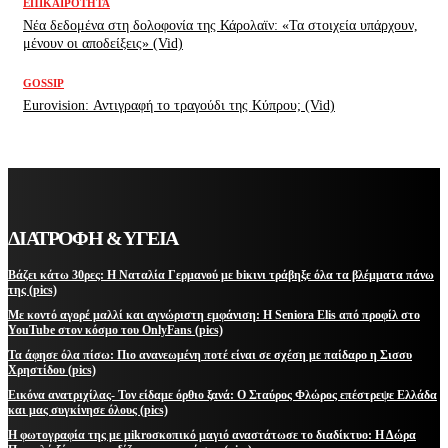
ΕΠΙΚΑΙΡΌΤΗΤΑ
Νέα δεδομένα στη δολοφονία της Κάρολαϊν: «Τα στοιχεία υπάρχουν,
μένουν οι αποδείξεις» (Vid)
GOSSIP
Eurovision: Αντιγραφή το τραγούδι της Κύπρου; (Vid)
ΔΙΑΤΡΟΦΗ & ΥΓΕΙΑ
Βάζει κάτω 30ρες: Η Ναταλία Γερμανού με biκινι τράβηξε όλα τα βλέμματα πάνω
της (pics)
Με κοντό αγορέ μαλλί και αγνώριστη εμφάνιση: Η Seniora Elis από προφίλ στο
YouTube στον κόσμο του OnlyFans (pics)
Τα άφησε όλα πίσω: Πιο ανανεωμένη ποτέ είναι σε σχέση με παίδαρο η Σισσυ
Χρηστίδου (pics)
Εικόνα ανατριχίλας- Τον είδαμε όρθιο ξανά: Ο Σταύρος Φλώρος επέστρεψε Ελλάδα
και μας συγκίνησε όλους (pics)
Η φωτογραφία της με μikroσκοπικό μαγιό αναστάτωσε το διαδίκτυο: Η Δώρα