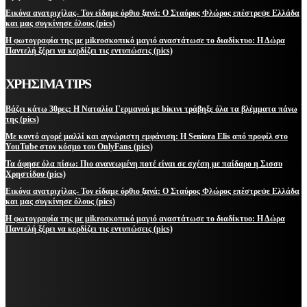
Εικόνα ανατριχίλας- Τον είδαμε όρθιο ξανά: Ο Σταύρος Φλώρος επέστρεψε Ελλάδα
και μας συγκίνησε όλους (pics)
Η φωτογραφία της με μikroσκοπικό μαγιό αναστάτωσε το διαδίκτυο: Η Δώρα
Παντελή ξέρει να κερδίζει τις εντυπώσεις (pics)
ΧΡΗΣΙΜΑ TIPS
Βάζει κάτω 30ρες: Η Ναταλία Γερμανού με biκινι τράβηξε όλα τα βλέμματα πάνω
της (pics)
Με κοντό αγορέ μαλλί και αγνώριστη εμφάνιση: Η Seniora Elis από προφίλ στο
YouTube στον κόσμο του OnlyFans (pics)
Τα άφησε όλα πίσω: Πιο ανανεωμένη ποτέ είναι σε σχέση με παίδαρο η Σισσυ
Χρηστίδου (pics)
Εικόνα ανατριχίλας- Τον είδαμε όρθιο ξανά: Ο Σταύρος Φλώρος επέστρεψε Ελλάδα
και μας συγκίνησε όλους (pics)
Η φωτογραφία της με μikroσκοπικό μαγιό αναστάτωσε το διαδίκτυο: Η Δώρα
Παντελή ξέρει να κερδίζει τις εντυπώσεις (pics)
ΜΕΙΝΕΤΕ ΕΝΗΜΕΡΩΜΕΝΟΙ
ΕΓΓΡΑΦΕΙΤΕ ΓΙΑ ΝΑ ΛΑΜΒΑΝΕΤΕ ΤΑ ΤΕΛΕΥΤΑΙΑ ΝΕΑ ΜΑΣ ΣΤΟ EMAIL ΣΑΣ