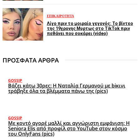
ΕΠΙΚΑΙΡΌΤΗΤΑ
Λίγο πριν το μοιραίο γεγονός: Το βίντεο
της 19χρονης Μυρτως στο TikTok πριν
πεθάνει που σοκάρει (video)
ΠΡΟΣΦΑΤΑ ΑΡΘΡΑ
GOSSIP
Βάζει κάτω 30ρες: Η Ναταλία Γερμανού με biκινι
τράβηξε όλα τα βλέμματα πάνω της (pics)
GOSSIP
Με κοντό αγορέ μαλλί και αγνώριστη εμφάνιση: Η
Seniora Elis από προφίλ στο YouTube στον κόσμο
του OnlyFans (pics)