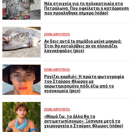
Νέα στοιχεία για τη πολυκατοικία στα
Πετραλωνα: Που οφείλεται η κατάρρευση
που προκλήθηκε σήμερα (video)
ΕΠΙΚΑΙΡΌΤΗΤΑ
Αν δεις αυτά ta σημάδια μείνε μακρυά:
Έτσι θα καταλάβεις αν σε πλησιάζει
λαγοκέφαλος (pics)
ΕΠΙΚΑΙΡΌΤΗΤΑ
Ραγίζει καρδιές: Η πρώτη φωτογραφία
του Σταύρου Φλώρου με
ακρωτηριασμένο πόδι έξω από το
νοσοκομείο (pics)
ΕΠΙΚΑΙΡΌΤΗΤΑ
«Μαμά ζω, τα άλλα θα τα
αντιμετωπίσουμε»: Ξύπνησε μετά τα
χειρουργεία ο Σταύρος Φλωρος (video)