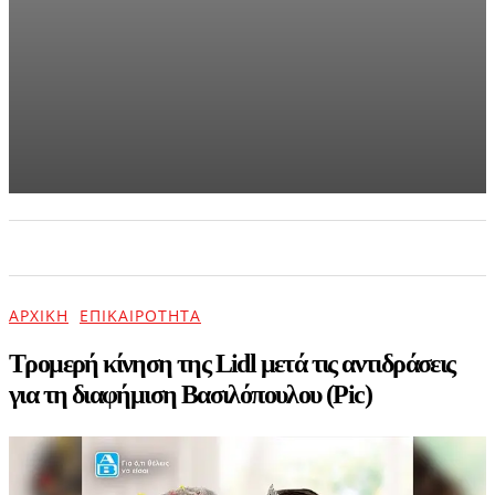
Ναταλία
Γερμανού
με
biκινι
τράβηξε
όλα τα
βλέμματα
πάνω
της
(pics)
ΑΡΧΙΚΗ
ΕΠΙΚΑΙΡΟΤΗΤΑ
ΨΥΧΑΓΩΓΙΑ
ΑΡΧΙΚΉ
ΕΠΙΚΑΙΡΌΤΗΤΑ
Τρομερή κίνηση της Lidl μετά τις αντιδράσεις
για τη διαφήμιση Βασιλόπουλου (Pic)