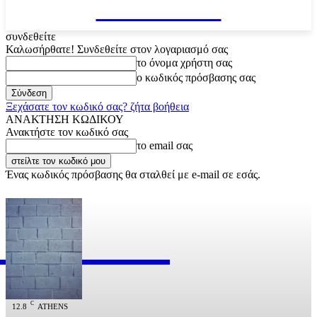
VARiEMAi
συνδεθείτε
Καλωσήρθατε! Συνδεθείτε στον λογαριασμό σας
το όνομα χρήστη σας
ο κωδικός πρόσβασης σας
Ξεχάσατε τον κωδικό σας? ζήτα βοήθεια
ΑΝΑΚΤΗΣΗ ΚΩΔΙΚΟΥ
Ανακτήστε τον κωδικό σας
το email σας
Ένας κωδικός πρόσβασης θα σταλθεί με e-mail σε εσάς.
RiEMAi
OFFICIAL
C
12.8
ATHENS