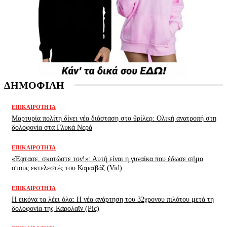
ΔΗΜΟΦΙΛΗ
ΕΠΙΚΑΙΡΌΤΗΤΑ
Μαρτυρία πολίτη δίνει νέα διάσταση στο θρίλερ: Ολική ανατροπή στη
δολοφονία στα Γλυκά Νερά
ΕΠΙΚΑΙΡΌΤΗΤΑ
«Έφτασε, σκοτώστε τον!»: Αυτή είναι η γυναίκα που έδωσε σήμα
στους εκτελεστές του Καραϊβάζ (Vid)
ΕΠΙΚΑΙΡΌΤΗΤΑ
H εικόνα τα λέει όλα: H νέα ανάρτηση του 32χρονου πιλότου μετά τη
δολοφονία της Κάρολαϊν (Pic)