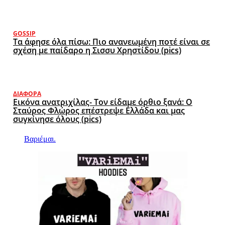
GOSSIP
Τα άφησε όλα πίσω: Πιο ανανεωμένη ποτέ είναι σε
σχέση με παίδαρο η Σισσυ Χρηστίδου (pics)
ΔΙΆΦΟΡΑ
Εικόνα ανατριχίλας- Τον είδαμε όρθιο ξανά: Ο
Σταύρος Φλώρος επέστρεψε Ελλάδα και μας
συγκίνησε όλους (pics)
Βαριέμαι.