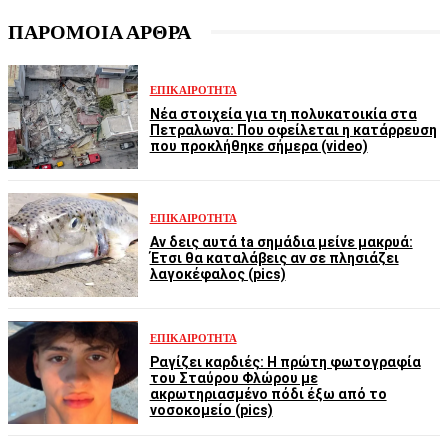
ΠΑΡΟΜΟΙΑ ΑΡΘΡΑ
ΕΠΙΚΑΙΡΌΤΗΤΑ
Νέα στοιχεία για τη πολυκατοικία στα
Πετραλωνα: Που οφείλεται η κατάρρευση
που προκλήθηκε σήμερα (video)
ΕΠΙΚΑΙΡΌΤΗΤΑ
Αν δεις αυτά ta σημάδια μείνε μακρυά:
Έτσι θα καταλάβεις αν σε πλησιάζει
λαγοκέφαλος (pics)
ΕΠΙΚΑΙΡΌΤΗΤΑ
Ραγίζει καρδιές: Η πρώτη φωτογραφία
του Σταύρου Φλώρου με
ακρωτηριασμένο πόδι έξω από το
νοσοκομείο (pics)