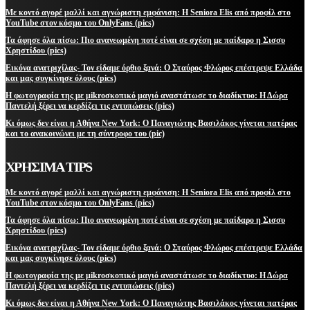
Με κοντό αγορέ μαλλί και αγνώριστη εμφάνιση: Η Seniora Elis από προφίλ στο
YouTube στον κόσμο του OnlyFans (pics)
Τα άφησε όλα πίσω: Πιο ανανεωμένη ποτέ είναι σε σχέση με παίδαρο η Σισσυ
Χρηστίδου (pics)
Εικόνα ανατριχίλας- Τον είδαμε όρθιο ξανά: Ο Σταύρος Φλώρος επέστρεψε Ελλάδα
και μας συγκίνησε όλους (pics)
Η φωτογραφία της με μikroσκοπικό μαγιό αναστάτωσε το διαδίκτυο: Η Δώρα
Παντελή ξέρει να κερδίζει τις εντυπώσεις (pics)
Κι όμως δεν είναι η Αθήνα New York: Ο Παναγιώτης Βασιλάκος γίνεται πατέρας
και το ανακοινώνει με τη σύντροφο του (pic)
ΧΡΗΣΙΜΑ TIPS
Με κοντό αγορέ μαλλί και αγνώριστη εμφάνιση: Η Seniora Elis από προφίλ στο
YouTube στον κόσμο του OnlyFans (pics)
Τα άφησε όλα πίσω: Πιο ανανεωμένη ποτέ είναι σε σχέση με παίδαρο η Σισσυ
Χρηστίδου (pics)
Εικόνα ανατριχίλας- Τον είδαμε όρθιο ξανά: Ο Σταύρος Φλώρος επέστρεψε Ελλάδα
και μας συγκίνησε όλους (pics)
Η φωτογραφία της με μikroσκοπικό μαγιό αναστάτωσε το διαδίκτυο: Η Δώρα
Παντελή ξέρει να κερδίζει τις εντυπώσεις (pics)
Κι όμως δεν είναι η Αθήνα New York: Ο Παναγιώτης Βασιλάκος γίνεται πατέρας