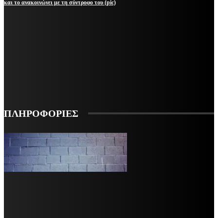
και το ανακοινώνει με τη σύντροφο του (pic)
ΜΕΙΝΕΤΕ ΕΝΗΜΕΡΩΜΕΝΟΙ
ΕΓΓΡΑΦΕΙΤΕ ΓΙΑ ΝΑ ΛΑΜΒΑΝΕΤΕ ΤΑ ΤΕΛΕΥΤΑΙΑ ΝΕΑ ΜΑΣ ΣΤΟ EMAIL ΣΑΣ
ΕΓΓΡΑΦΗ
ΠΛΗΡΟΦΟΡΙΕΣ
VARiEMAi
OFFICIAL