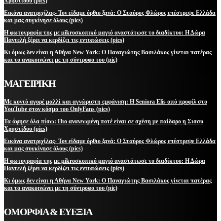
Χρηστίδου (pics)
Εικόνα ανατριχίλας- Τον είδαμε όρθιο ξανά: Ο Σταύρος Φλώρος επέστρεψε Ελλάδα
και μας συγκίνησε όλους (pics)
Η φωτογραφία της με μikroσκοπικό μαγιό αναστάτωσε το διαδίκτυο: Η Δώρα
Παντελή ξέρει να κερδίζει τις εντυπώσεις (pics)
Κι όμως δεν είναι η Αθήνα New York: Ο Παναγιώτης Βασιλάκος γίνεται πατέρας
και το ανακοινώνει με τη σύντροφο του (pic)
ΜΑΓΕΙΡΙΚΗ
Με κοντό αγορέ μαλλί και αγνώριστη εμφάνιση: Η Seniora Elis από προφίλ στο
YouTube στον κόσμο του OnlyFans (pics)
Τα άφησε όλα πίσω: Πιο ανανεωμένη ποτέ είναι σε σχέση με παίδαρο η Σισσυ
Χρηστίδου (pics)
Εικόνα ανατριχίλας- Τον είδαμε όρθιο ξανά: Ο Σταύρος Φλώρος επέστρεψε Ελλάδα
και μας συγκίνησε όλους (pics)
Η φωτογραφία της με μikroσκοπικό μαγιό αναστάτωσε το διαδίκτυο: Η Δώρα
Παντελή ξέρει να κερδίζει τις εντυπώσεις (pics)
Κι όμως δεν είναι η Αθήνα New York: Ο Παναγιώτης Βασιλάκος γίνεται πατέρας
και το ανακοινώνει με τη σύντροφο του (pic)
ΟΜΟΡΦΙΑ & ΕΥΕΞΙΑ