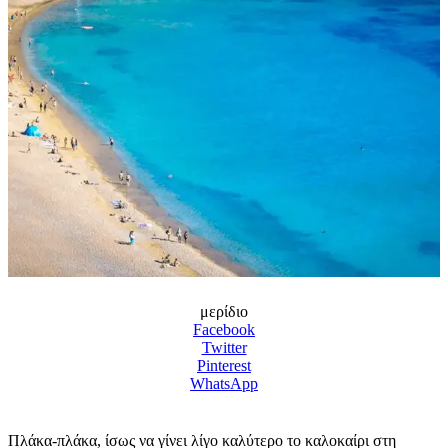
μερίδιο
Facebook
Twitter
Pinterest
WhatsApp
Πλάκα-πλάκα, ίσως να γίνει λίγο καλύτερο το καλοκαίρι στη