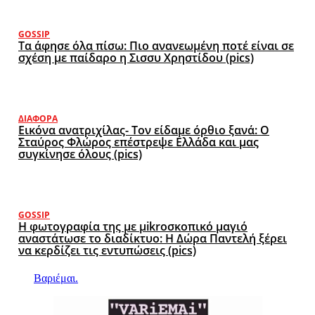
GOSSIP
Τα άφησε όλα πίσω: Πιο ανανεωμένη ποτέ είναι σε
σχέση με παίδαρο η Σισσυ Χρηστίδου (pics)
ΔΙΆΦΟΡΑ
Εικόνα ανατριχίλας- Τον είδαμε όρθιο ξανά: Ο
Σταύρος Φλώρος επέστρεψε Ελλάδα και μας
συγκίνησε όλους (pics)
GOSSIP
Η φωτογραφία της με μikroσκοπικό μαγιό
αναστάτωσε το διαδίκτυο: Η Δώρα Παντελή ξέρει
να κερδίζει τις εντυπώσεις (pics)
Βαριέμαι.