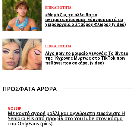
ΕΠΙΚΑΙΡΌΤΗΤΑ
«Μαμά ζω, τα άλλα θα τα
αντιμετωπίσουμε»: Ξύπνησε μετά τα
χειρουργεία ο Σταύρος Φλωρος (video)
ΕΠΙΚΑΙΡΌΤΗΤΑ
Λίγο πριν το μοιραίο γεγονός: Το βίντεο
της 19χρονης Μυρτως στο TikTok πριν
πεθάνει που σοκάρει (video)
ΠΡΟΣΦΑΤΑ ΑΡΘΡΑ
GOSSIP
Με κοντό αγορέ μαλλί και αγνώριστη εμφάνιση: Η
Seniora Elis από προφίλ στο YouTube στον κόσμο
του OnlyFans (pics)