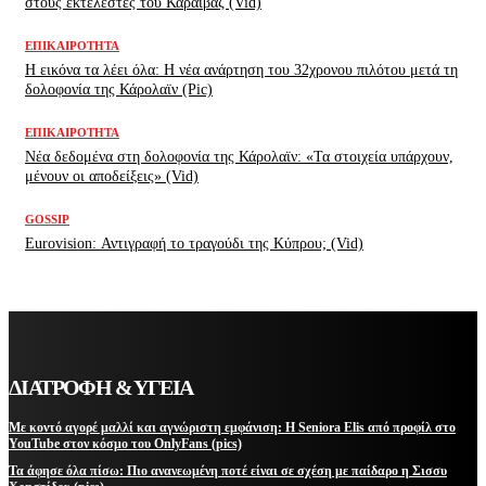
στους εκτελεστές του Καραϊβάζ (Vid)
ΕΠΙΚΑΙΡΌΤΗΤΑ
H εικόνα τα λέει όλα: H νέα ανάρτηση του 32χρονου πιλότου μετά τη
δολοφονία της Κάρολαϊν (Pic)
ΕΠΙΚΑΙΡΌΤΗΤΑ
Νέα δεδομένα στη δολοφονία της Κάρολαϊν: «Τα στοιχεία υπάρχουν,
μένουν οι αποδείξεις» (Vid)
GOSSIP
Eurovision: Αντιγραφή το τραγούδι της Κύπρου; (Vid)
ΔΙΑΤΡΟΦΗ & ΥΓΕΙΑ
Με κοντό αγορέ μαλλί και αγνώριστη εμφάνιση: Η Seniora Elis από προφίλ στο
YouTube στον κόσμο του OnlyFans (pics)
Τα άφησε όλα πίσω: Πιο ανανεωμένη ποτέ είναι σε σχέση με παίδαρο η Σισσυ