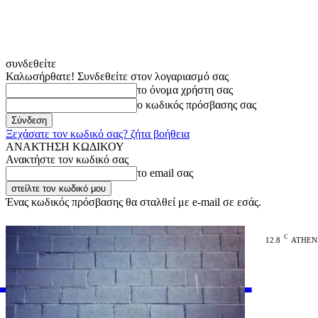
συνδεθείτε
Καλωσήρθατε! Συνδεθείτε στον λογαριασμό σας
το όνομα χρήστη σας
ο κωδικός πρόσβασης σας
Ξεχάσατε τον κωδικό σας? ζήτα βοήθεια
ΑΝΑΚΤΗΣΗ ΚΩΔΙΚΟΥ
Ανακτήστε τον κωδικό σας
το email σας
Ένας κωδικός πρόσβασης θα σταλθεί με e-mail σε εσάς.
C
12.8
ATHEN
VARiEMAi
OFFICIAL