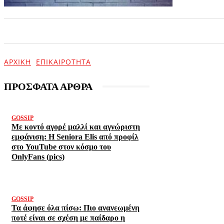
ΑΡΧΙΚΗ
ΕΠΙΚΑΙΡΟΤΗΤΑ
ΨΥΧΑΓΩΓΙΑ
ΑΡΧΙΚΉ
ΕΠΙΚΑΙΡΌΤΗΤΑ
ΠΡΟΣΦΑΤΑ ΑΡΘΡΑ
GOSSIP
Με κοντό αγορέ μαλλί και αγνώριστη
εμφάνιση: Η Seniora Elis από προφίλ
στο YouTube στον κόσμο του
OnlyFans (pics)
GOSSIP
Τα άφησε όλα πίσω: Πιο ανανεωμένη
ποτέ είναι σε σχέση με παίδαρο η