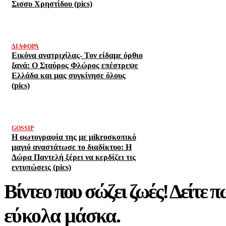
Σισσυ Χρηστίδου (pics)
ΔΙΆΦΟΡΑ
Εικόνα ανατριχίλας- Τον είδαμε όρθιο
ξανά: Ο Σταύρος Φλώρος επέστρεψε
Ελλάδα και μας συγκίνησε όλους
(pics)
GOSSIP
Η φωτογραφία της με μikroσκοπικό
μαγιό αναστάτωσε το διαδίκτυο: Η
Δώρα Παντελή ξέρει να κερδίζει τις
εντυπώσεις (pics)
Βίντεο που σώζει ζωές! Δείτε π
εύκολα μάσκα.