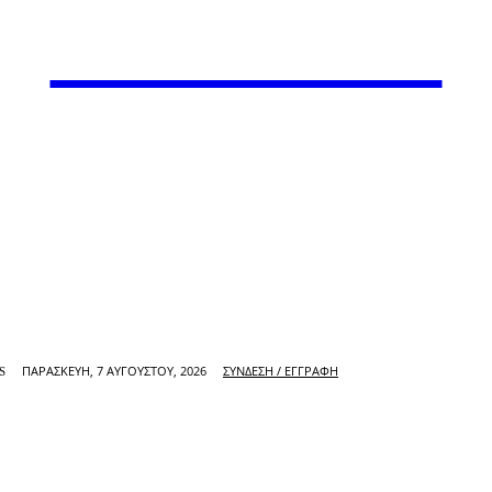
VARiEMAi
ΠΑΡΑΣΚΕΥΉ, 7 ΑΥΓΟΎΣΤΟΥ, 2026
ΣΎΝΔΕΣΗ / ΕΓΓΡΑΦΉ
S