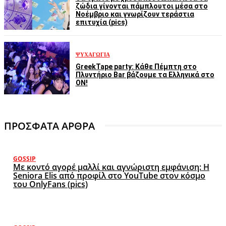
ζώδια γίνονται πάμπλουτοι μέσα στο
Νοέμβριο και γνωρίζουν τεράστια
επιτυχία (pics)
ΨΥΧΑΓΩΓΊΑ
GreekTape party: Κάθε Πέμπτη στο
Πλυντήριο Bar βάζουμε τα Ελληνικά στο
ON!
ΠΡΟΣΦΑΤΑ ΑΡΘΡΑ
GOSSIP
Με κοντό αγορέ μαλλί και αγνώριστη εμφάνιση: Η
Seniora Elis από προφίλ στο YouTube στον κόσμο
του OnlyFans (pics)