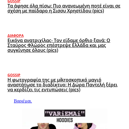
GOSSIP
Τα άφησε όλα πίσω: Πιο ανανεωμένη ποτέ είναι σε
σχέση με παίδαρο η Σισσυ Χρηστίδου (pics)
ΔΙΆΦΟΡΑ
Εικόνα ανατριχίλας- Τον είδαμε όρθιο ξανά: Ο
Σταύρος Φλώρος επέστρεψε Ελλάδα και μας
συγκίνησε όλους (pics)
GOSSIP
Η φωτογραφία της με μikroσκοπικό μαγιό
αναστάτωσε το διαδίκτυο: Η Δώρα Παντελή ξέρει
να κερδίζει τις εντυπώσεις (pics)
Βαριέμαι.