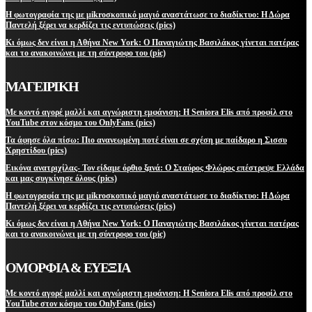
Η φωτογραφία της με μikroσκοπικό μαγιό αναστάτωσε το διαδίκτυο: Η Δώρα
Παντελή ξέρει να κερδίζει τις εντυπώσεις (pics)
Κι όμως δεν είναι η Αθήνα New York: Ο Παναγιώτης Βασιλάκος γίνεται πατέρας
και το ανακοινώνει με τη σύντροφο του (pic)
ΜΑΓΕΙΡΙΚΗ
Με κοντό αγορέ μαλλί και αγνώριστη εμφάνιση: Η Seniora Elis από προφίλ στο
YouTube στον κόσμο του OnlyFans (pics)
Τα άφησε όλα πίσω: Πιο ανανεωμένη ποτέ είναι σε σχέση με παίδαρο η Σισσυ
Χρηστίδου (pics)
Εικόνα ανατριχίλας- Τον είδαμε όρθιο ξανά: Ο Σταύρος Φλώρος επέστρεψε Ελλάδα
και μας συγκίνησε όλους (pics)
Η φωτογραφία της με μikroσκοπικό μαγιό αναστάτωσε το διαδίκτυο: Η Δώρα
Παντελή ξέρει να κερδίζει τις εντυπώσεις (pics)
Κι όμως δεν είναι η Αθήνα New York: Ο Παναγιώτης Βασιλάκος γίνεται πατέρας
και το ανακοινώνει με τη σύντροφο του (pic)
ΟΜΟΡΦΙΑ & ΕΥΕΞΙΑ
Με κοντό αγορέ μαλλί και αγνώριστη εμφάνιση: Η Seniora Elis από προφίλ στο
YouTube στον κόσμο του OnlyFans (pics)