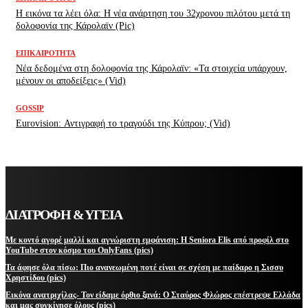
H εικόνα τα λέει όλα: H νέα ανάρτηση του 32χρονου πιλότου μετά τη
δολοφονία της Κάρολαϊν (Pic)
ΕΠΙΚΑΙΡΌΤΗΤΑ
Νέα δεδομένα στη δολοφονία της Κάρολαϊν: «Τα στοιχεία υπάρχουν,
μένουν οι αποδείξεις» (Vid)
GOSSIP
Eurovision: Αντιγραφή το τραγούδι της Κύπρου; (Vid)
ΔΙΑΤΡΟΦΗ & ΥΓΕΙΑ
Με κοντό αγορέ μαλλί και αγνώριστη εμφάνιση: Η Seniora Elis από προφίλ στο
YouTube στον κόσμο του OnlyFans (pics)
Τα άφησε όλα πίσω: Πιο ανανεωμένη ποτέ είναι σε σχέση με παίδαρο η Σισσυ
Χρηστίδου (pics)
Εικόνα ανατριχίλας- Τον είδαμε όρθιο ξανά: Ο Σταύρος Φλώρος επέστρεψε Ελλάδα
και μας συγκίνησε όλους (pics)