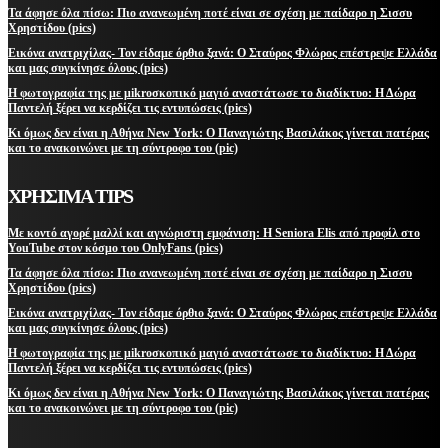
Τα άφησε όλα πίσω: Πιο ανανεωμένη ποτέ είναι σε σχέση με παίδαρο η Σισσυ
Χρηστίδου (pics)
Εικόνα ανατριχίλας- Τον είδαμε όρθιο ξανά: Ο Σταύρος Φλώρος επέστρεψε Ελλάδα
και μας συγκίνησε όλους (pics)
Η φωτογραφία της με μikroσκοπικό μαγιό αναστάτωσε το διαδίκτυο: Η Δώρα
Παντελή ξέρει να κερδίζει τις εντυπώσεις (pics)
Κι όμως δεν είναι η Αθήνα New York: Ο Παναγιώτης Βασιλάκος γίνεται πατέρας
και το ανακοινώνει με τη σύντροφο του (pic)
ΧΡΗΣΙΜΑ TIPS
Με κοντό αγορέ μαλλί και αγνώριστη εμφάνιση: Η Seniora Elis από προφίλ στο
YouTube στον κόσμο του OnlyFans (pics)
Τα άφησε όλα πίσω: Πιο ανανεωμένη ποτέ είναι σε σχέση με παίδαρο η Σισσυ
Χρηστίδου (pics)
Εικόνα ανατριχίλας- Τον είδαμε όρθιο ξανά: Ο Σταύρος Φλώρος επέστρεψε Ελλάδα
και μας συγκίνησε όλους (pics)
Η φωτογραφία της με μikroσκοπικό μαγιό αναστάτωσε το διαδίκτυο: Η Δώρα
Παντελή ξέρει να κερδίζει τις εντυπώσεις (pics)
Κι όμως δεν είναι η Αθήνα New York: Ο Παναγιώτης Βασιλάκος γίνεται πατέρας
και το ανακοινώνει με τη σύντροφο του (pic)