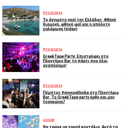
ΨΥΧΑΓΩΓΊΑ
Το άγνωστο νησί της Ελλάδας: Φθηνή
διαμονή, φθηνό φαΐ και η απόλυτη
χαλάρωση (video)
ΨΥΧΑΓΩΓΊΑ
GreekTape Party: Επιστρέφει στο
Πλυντήριο Bar το πάρτι που όλοι
αγαπήσαμε!
ΨΥΧΑΓΩΓΊΑ
Πέμπτες #monoellinika στο Πλυντήριο
Bar: Το GreekTape party ήρθε και μας
ξεσηκώνει!
GOSSIP
Θα τρώνε με χρυσά κουτάλια: Αυτά τα